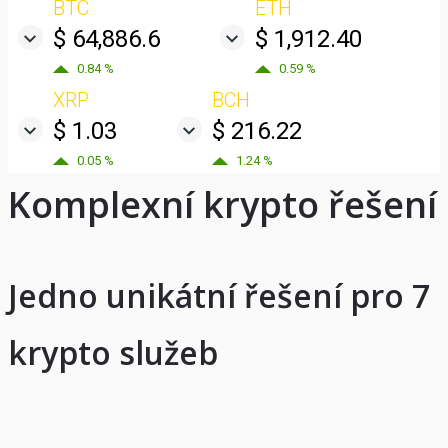
BTC
ETH
$ 64,886.6
$ 1,912.40
0.84 %
0.59 %
XRP
BCH
$ 1.03
$ 216.22
0.05 %
1.24 %
Komplexní krypto řešení
Jedno unikátní řešení pro 7
krypto služeb