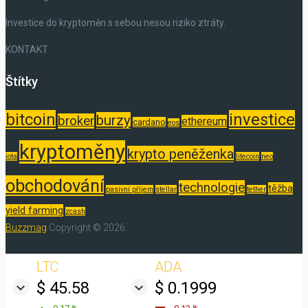
Investice do kryptoměn s sebou nesou riziko ztráty.
KONTAKT
Štítky
bitcoin
investice
burzy
broker
ethereum
cardano
eos
kryptoměny
krypto peněženka
iota
litecoin
neo
obchodování
technologie
těžba
pasivní příjem
stellar
tether
yield farming
zcash
Buzzmag
Copyright © 2026.
LTC
ADA
$ 45.58
$ 0.1999