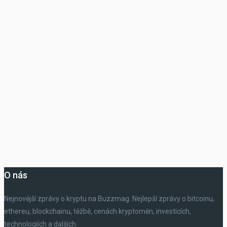
O nás
Nejnovější zprávy o kryptu na Buzzmag. Nejlepší zprávy o bitcoinu,
ethereu, blockchainu, těžbě, cenách kryptoměn, investicích,
technologiích a dalších.