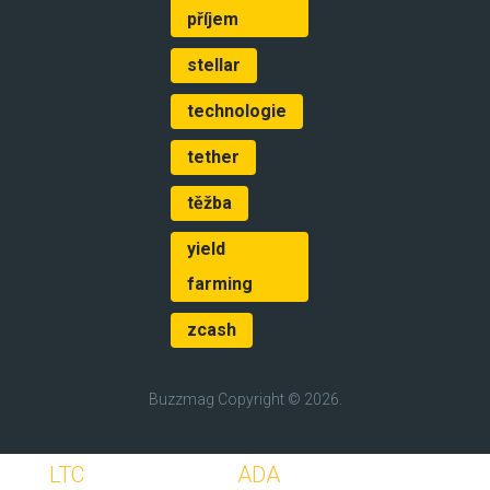
příjem
stellar
technologie
tether
těžba
yield
farming
zcash
Buzzmag
Copyright © 2026.
LTC
ADA