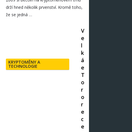
drží hned několik prvenství. Kromě toho,
že se jedná …
V
e
l
k
á
KRYPTOMĚNY A
TECHNOLOGIE
e
T
o
r
o
r
e
c
e