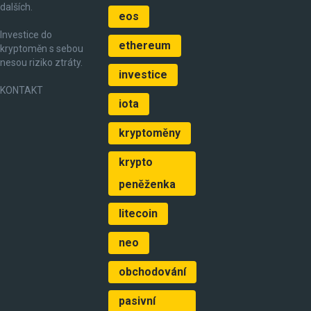
dalších.
eos
Investice do
ethereum
kryptoměn s sebou
nesou riziko ztráty.
investice
KONTAKT
iota
kryptoměny
krypto
peněženka
litecoin
neo
obchodování
pasivní