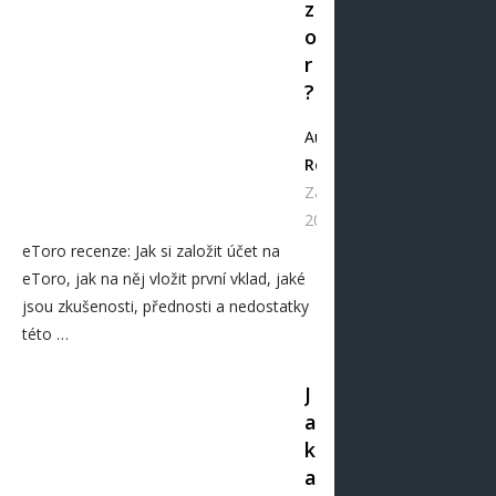
z
o
r
?
Autor
Redakce
Zář 08,
2025
eToro recenze: Jak si založit účet na
eToro, jak na něj vložit první vklad, jaké
jsou zkušenosti, přednosti a nedostatky
této …
J
a
k
a