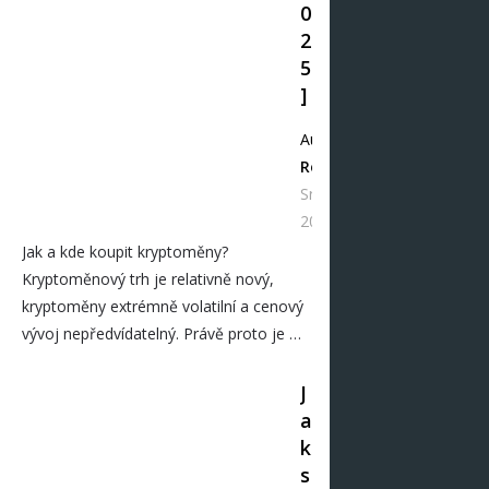
0
2
5
]
Autor
Redakce
Srp 11,
2025
Jak a kde koupit kryptoměny?
Kryptoměnový trh je relativně nový,
kryptoměny extrémně volatilní a cenový
vývoj nepředvídatelný. Právě proto je …
J
a
k
s