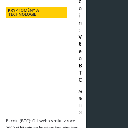
c
o
KRYPTOMĚNY A
TECHNOLOGIE
i
n
:
V
š
e
o
B
T
C
Autor
Redakce
Lis 10,
2025
Bitcoin (BTC): Od svého vzniku v roce
2009 si bitcoin na kryptoměnovém trhu