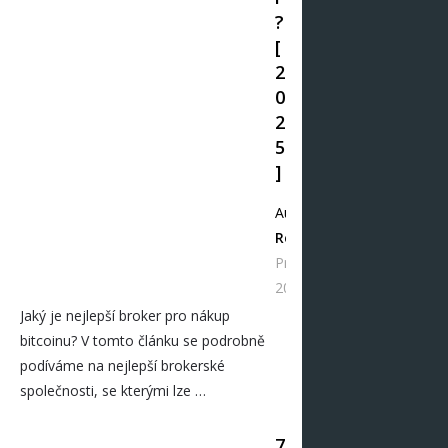
?
[
2
0
2
5
]
Autor
Redakce
Pro 11,
2024
Jaký je nejlepší broker pro nákup
bitcoinu? V tomto článku se podrobně
podíváme na nejlepší brokerské
společnosti, se kterými lze …
7