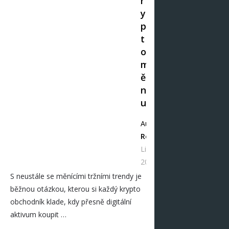
r
y
p
t
o
m
ě
n
u
Autor
Redakce
Lis 06,
2024
S neustále se měnícími tržními trendy je
běžnou otázkou, kterou si každý krypto
obchodník klade, kdy přesně digitální
aktivum koupit …