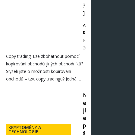
?
]
Autor
Redakce
Pro 13,
2024
Copy trading: Lze zbohatnout pomocí
kopírování obchodů jiných obchodníků?
Slyšeli jste o možnosti kopírování
obchodů – tzv. copy tradingu? Jedná …
N
e
jl
e
p
KRYPTOMĚNY A
TECHNOLOGIE
š