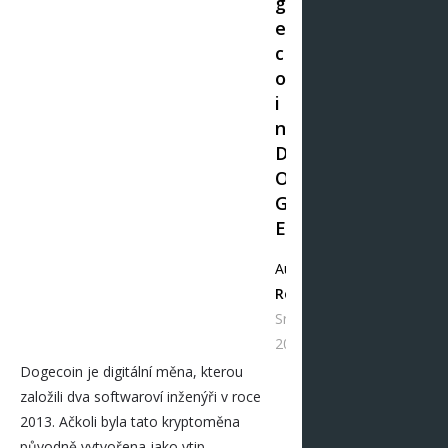
g
e
c
o
i
n
D
O
G
E
Autor
Redakce
Srp 25,
2024
Dogecoin je digitální měna, kterou
založili dva softwaroví inženýři v roce
2013. Ačkoli byla tato kryptoměna
původně vytvořena jako vtip, …