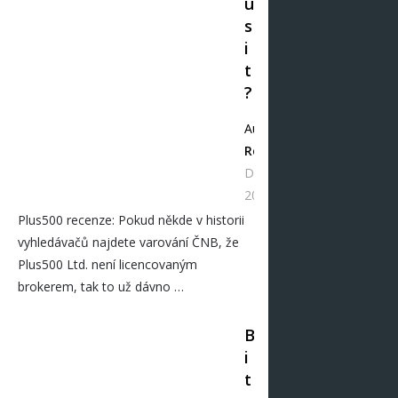
u
s
i
t
?
Autor
Redakce
Dub 09,
2026
Plus500 recenze: Pokud někde v historii
vyhledávačů najdete varování ČNB, že
Plus500 Ltd. není licencovaným
brokerem, tak to už dávno …
B
i
t