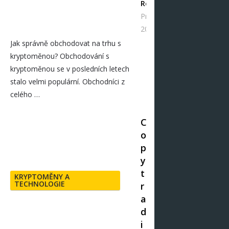
Redakce
Pro 13,
2024
Jak správně obchodovat na trhu s
kryptoměnou? Obchodování s
kryptoměnou se v posledních letech
stalo velmi populární. Obchodníci z
celého …
C
o
p
y
t
KRYPTOMĚNY A
TECHNOLOGIE
r
a
d
i