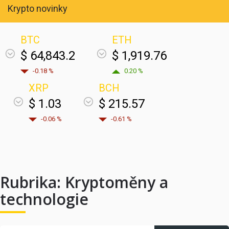
Krypto novinky
BTC
ETH
$ 64,843.2
$ 1,919.76
-0.18 %
0.20 %
XRP
BCH
$ 1.03
$ 215.57
-0.06 %
-0.61 %
Rubrika:
Kryptoměny a
technologie