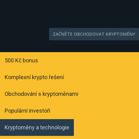
ZAČNĚTE OBCHODOVAT KRYPTOMĚNY
500 Kč bonus
Komplexní krypto řešení
Obchodování s kryptoměnami
Populární investoři
Kryptoměny a technologie