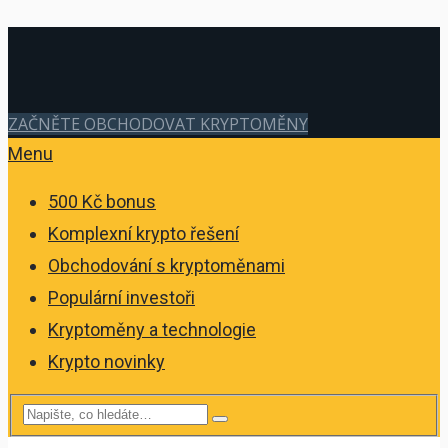
ZAČNĚTE OBCHODOVAT KRYPTOMĚNY
Menu
500 Kč bonus
Komplexní krypto řešení
Obchodování s kryptoměnami
Populární investoři
Kryptoměny a technologie
Krypto novinky