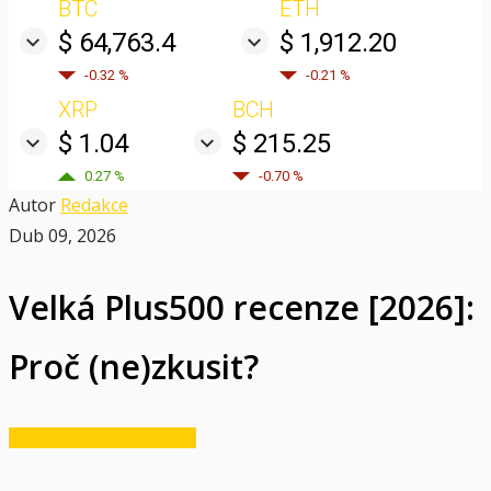
BTC
ETH
$ 64,763.4
$ 1,912.20
-0.32 %
-0.21 %
XRP
BCH
$ 1.04
$ 215.25
0.27 %
-0.70 %
Autor
Redakce
Dub 09, 2026
Velká Plus500 recenze [2026]:
Proč (ne)zkusit?
Kryptoměny a technologie