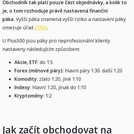
Obchodník tak platí pouze část objednávky, a kolik to
je, o tom rozhoduje právě nastavená finanční
páka.
Vyšší páka znamená vyšší riziko a nastavení páky
omezuje úřad
ESMA
.
U Plus500 jsou páky pro neprofesionální klienty
nastaveny následujícím způsobem:
Akcie, ETF:
do 1:5
Forex (měnové páry):
hlavní páry 1:30. další 1:20
Komodity:
zlato 1:20, jiné 1:10
Indexy:
hlavní 1:20, jinak do 1:10
Kryptoměny:
1:2
Jak začít obchodovat na