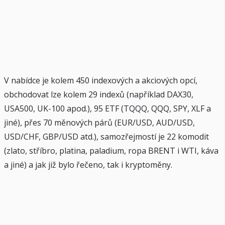
V nabídce je kolem 450 indexových a akciových opcí,
obchodovat lze kolem 29 indexů (například DAX30,
USA500, UK-100 apod.), 95 ETF (TQQQ, QQQ, SPY, XLF a
jiné), přes 70 měnových párů (EUR/USD, AUD/USD,
USD/CHF, GBP/USD atd.), samozřejmostí je 22 komodit
(zlato, stříbro, platina, paladium, ropa BRENT i WTI, káva
a jiné) a jak již bylo řečeno, tak i kryptoměny.