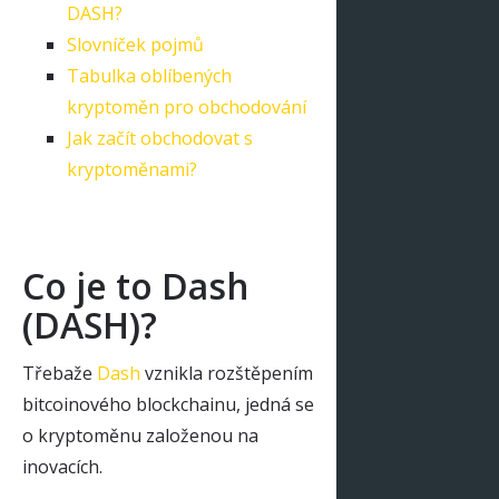
DASH?
Slovníček pojmů
Tabulka oblíbených
kryptoměn pro obchodování
Jak začít obchodovat s
kryptoměnami?
Co je to Dash
(DASH)?
Třebaže
Dash
vznikla rozštěpením
bitcoinového blockchainu, jedná se
o kryptoměnu založenou na
inovacích.