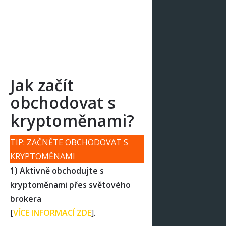
Jak začít
obchodovat s
kryptoměnami?
TIP: ZAČNĚTE OBCHODOVAT S
KRYPTOMĚNAMI
1) Aktivně obchodujte s
kryptoměnami přes světového
brokera
[
VÍCE INFORMACÍ ZDE
].