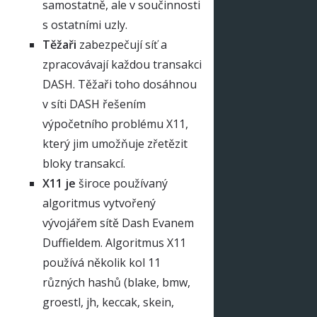
samostatně, ale v součinnosti
s ostatními uzly.
Těžaři
zabezpečují síť a
zpracovávají každou transakci
DASH. Těžaři toho dosáhnou
v síti DASH řešením
výpočetního problému X11,
který jim umožňuje zřetězit
bloky transakcí.
X11 je
široce používaný
algoritmus vytvořený
vývojářem sítě Dash Evanem
Duffieldem. Algoritmus X11
používá několik kol 11
různých hashů (blake, bmw,
groestl, jh, keccak, skein,