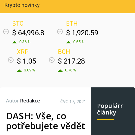
Krypto novinky
BTC
ETH
$ 64,996.8
$ 1,920.59
0.36 %
0.65 %
XRP
BCH
$ 1.05
$ 217.28
3.09 %
0.76 %
Autor
Redakce
ČVC 17, 2021
Populární
články
DASH: Vše, co
potřebujete vědět