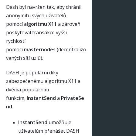
Dash byl navržen tak, aby chránil
anonymitu svých uživatelů
pomocí
algoritmu X11
a zároveň
poskytoval transakce vyšší
rychlostí
pomocí
masternodes
(decentralizo
vaných sítí uzlů).
DASH je populární díky
zabezpečenému algoritmu X11 a
dvěma populárním
funkcím,
InstantSend
a
PrivateSe
nd
.
InstantSend
umožňuje
uživatelům přenášet DASH