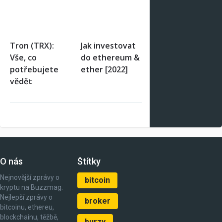
Tron (TRX):
Jak investovat
Vše, co
do ethereum &
potřebujete
ether [2022]
vědět
O nás
Štítky
Nejnovější zprávy o
bitcoin
kryptu na Buzzmag.
Nejlepší zprávy o
broker
bitcoinu, ethereu,
blockchainu, těžbě,
burzy