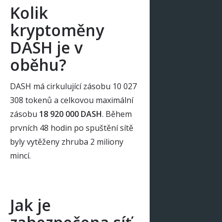
Kolik
kryptoměny
DASH je v
oběhu?
DASH má cirkulující zásobu 10 027
308 tokenů a celkovou maximální
zásobu
18 920 000 DASH
. Během
prvních 48 hodin po spuštění sítě
byly vytěženy zhruba 2 miliony
mincí.
Jak je