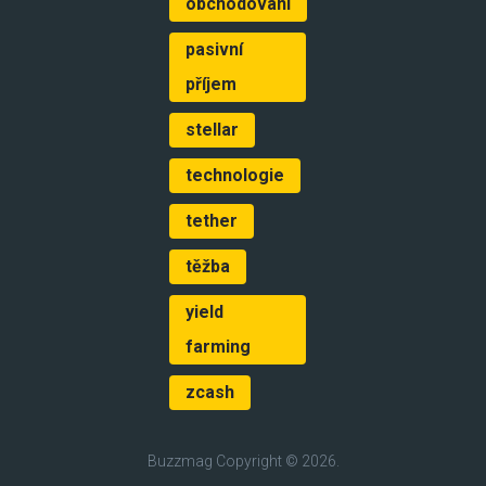
obchodování
pasivní
příjem
stellar
technologie
tether
těžba
yield
farming
zcash
Buzzmag
Copyright © 2026.