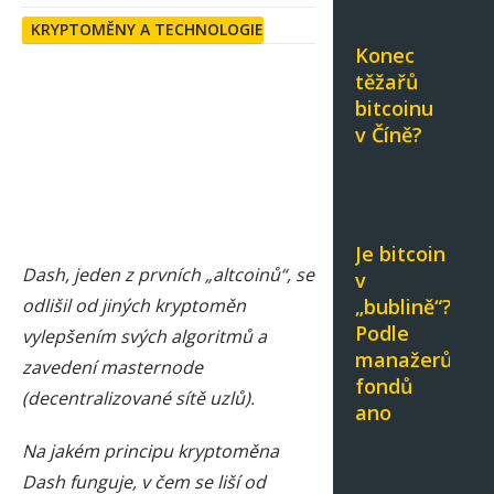
KRYPTOMĚNY A TECHNOLOGIE
Konec
těžařů
bitcoinu
v Číně?
Je bitcoin
Dash, jeden z prvních „altcoinů“, se
v
odlišil od jiných kryptoměn
„bublině“?
Podle
vylepšením svých algoritmů a
manažerů
zavedení masternode
fondů
(decentralizované sítě uzlů).
ano
Na jakém principu kryptoměna
Dash funguje, v čem se liší od