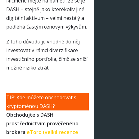
Nicméně mějte na paměti, že se je
DASH – stejně jako kterékoliv jiné
digitální aktivum – velmi nestálý a
podléhá častým cenovým výkyvům.
Z toho důvodu je vhodné do něj
investovat v rámci diverzifikace
investičního portfolia, čímž se sníží
možné riziko ztrát.
TIP: Kde můžete obchodovat s
kryptoměnou DASH?
Obchodujte s DASH
prostřednictvím prověřeného
brokera
eToro (velká recenze