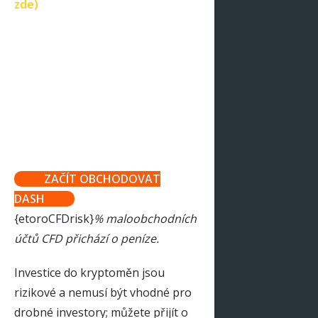
zde)
ZAČÍT OBCHODOVAT
DASH
{etoroCFDrisk}
% maloobchodních
účtů CFD přichází o peníze.
Investice do kryptoměn jsou
rizikové a nemusí být vhodné pro
drobné investory; můžete přijít o