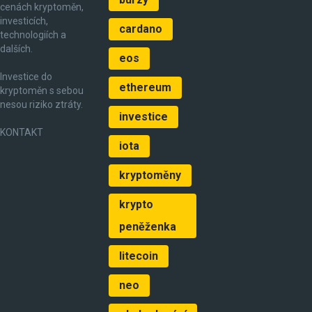
cenách kryptoměn,
investicích,
cardano
technologiích a
dalších.
eos
Investice do
ethereum
kryptoměn s sebou
nesou riziko ztráty.
investice
KONTAKT
iota
kryptoměny
krypto
peněženka
litecoin
neo