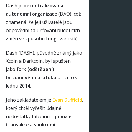
Dash je
decentralizovaná
autonomní organizace
(DAO), což
znamená, že její uživatelé jsou
odpovědní za určování budoucích
změn ve způsobu fungování sítě.
Dash (DASH), původně známý jako
Xcoin a Darkcoin, byl spuštěn
jako
fork (odštěpení)
bitcoinového protokolu
– a to v
lednu 2014.
Jeho zakladatelem je
Evan Duffield
,
který chtěl vyřešit údajné
nedostatky bitcoinu –
pomalé
transakce a soukromí
.