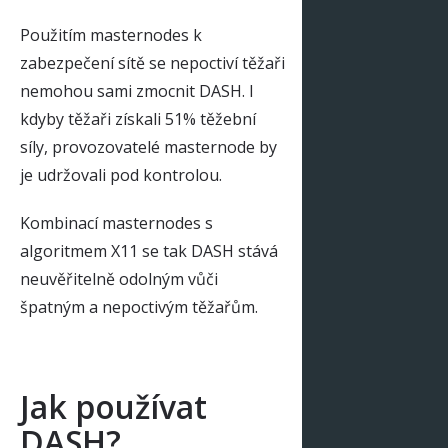
Použitím masternodes k
zabezpečení sítě se nepoctiví těžaři
nemohou sami zmocnit DASH. I
kdyby těžaři získali 51% těžební
síly, provozovatelé masternode by
je udržovali pod kontrolou.
Kombinací masternodes s
algoritmem X11 se tak DASH stává
neuvěřitelně odolným vůči
špatným a nepoctivým těžařům.
Jak používat
DASH?