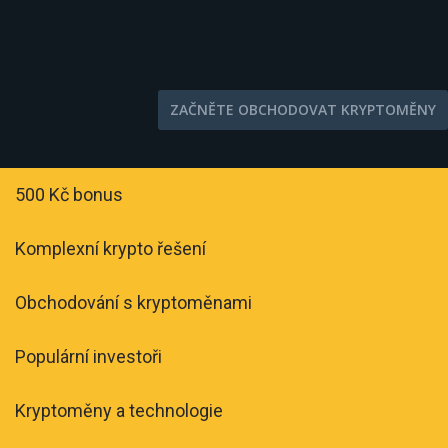
ZAČNĚTE OBCHODOVAT KRYPTOMĚNY
500 Kč bonus
Komplexní krypto řešení
Obchodování s kryptoměnami
Populární investoři
Kryptoměny a technologie