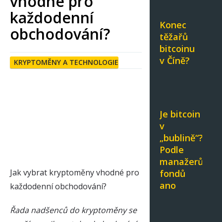
vhodné pro
každodenní
Konec
obchodování?
těžařů
bitcoinu
v Číně?
KRYPTOMĚNY A TECHNOLOGIE
Je bitcoin
v
„bublině“?
Podle
manažerů
Jak vybrat kryptoměny vhodné pro
fondů
ano
každodenní obchodování?
Řada nadšenců do kryptoměny se