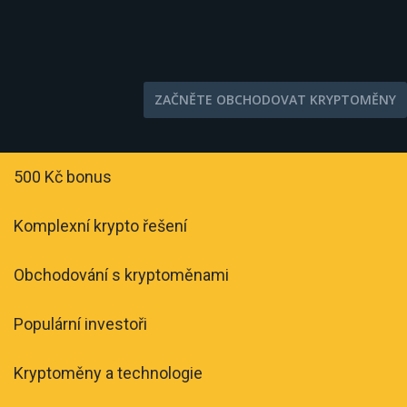
ZAČNĚTE OBCHODOVAT KRYPTOMĚNY
500 Kč bonus
Komplexní krypto řešení
Obchodování s kryptoměnami
Populární investoři
Kryptoměny a technologie