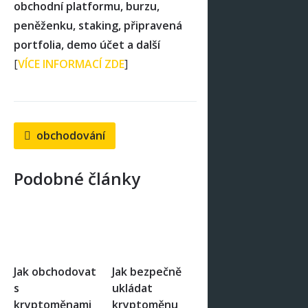
obchodní platformu, burzu,
peněženku, staking, připravená
portfolia, demo účet a další
[
VÍCE INFORMACÍ ZDE
]
obchodování
Podobné články
Jak obchodovat
Jak bezpečně
s
ukládat
kryptoměnami
kryptoměnu