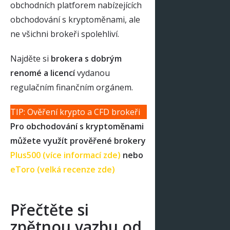
obchodních platforem nabízejících
obchodování s kryptoměnami, ale
ne všichni brokeři spolehliví.
Najděte si
brokera s dobrým
renomé a licencí
vydanou
regulačním finančním orgánem.
TIP: Ověření krypto a CFD brokeři
Pro obchodování s kryptoměnami
můžete využít prověřené brokery
Plus500 (více informací zde)
nebo
eToro (velká recenze zde)
Přečtěte si
zpětnou vazbu od