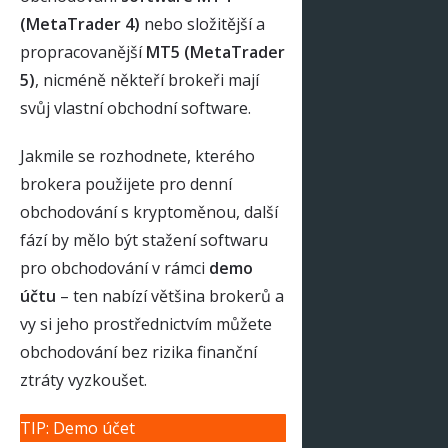
(MetaTrader 4)
nebo složitější a
propracovanější
MT5 (MetaTrader
5)
, nicméně někteří brokeři mají
svůj vlastní obchodní software.
Jakmile se rozhodnete, kterého
brokera použijete pro denní
obchodování s kryptoměnou, další
fází by mělo být stažení softwaru
pro obchodování v rámci
demo
účtu
– ten nabízí většina brokerů a
vy si jeho prostřednictvím můžete
obchodování bez rizika finanční
ztráty vyzkoušet.
TIP: Demo účet