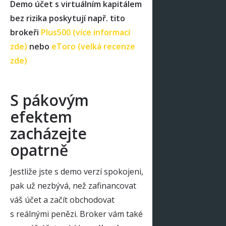
Demo účet s virtuálním kapitálem
bez rizika poskytují např. tito
brokeři
Plus500 (více informací
zde)
nebo
eToro (velká recenze
zde)
S pákovým
efektem
zacházejte
opatrně
Jestliže jste s demo verzí spokojeni,
pak už nezbývá, než zafinancovat
váš účet a začít obchodovat
s reálnými penězi. Broker vám také