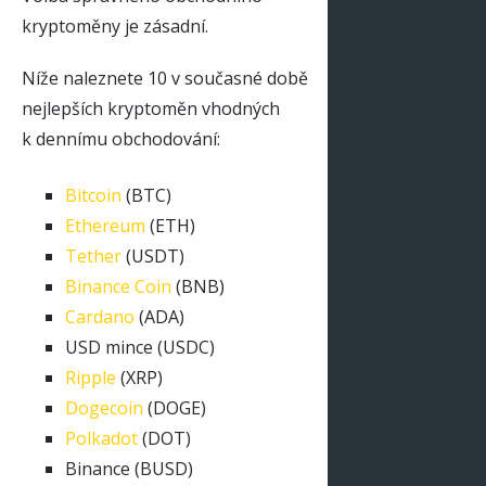
kryptoměny je zásadní.
Níže naleznete 10 v současné době
nejlepších kryptoměn vhodných
k dennímu obchodování:
Bitcoin
(BTC)
Ethereum
(ETH)
Tether
(USDT)
Binance Coin
(BNB)
Cardano
(ADA)
USD mince (USDC)
Ripple
(XRP)
Dogecoin
(DOGE)
Polkadot
(DOT)
Binance (BUSD)