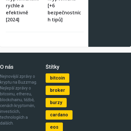
rychle a
[+6
efektivně
bezpečnostníc
[2024]
h tipů]
O nás
Štítky
Nejnovější zprávy o
bitcoin
kryptu na Buzzmag.
Nejlepší zprávy o
broker
bitcoinu, ethereu,
blockchainu, těžbě,
burzy
cenách kryptoměn,
investicích,
cardano
technologiích a
dalších.
eos