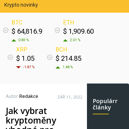
Krypto novinky
BTC
ETH
$ 64,816.9
$ 1,909.60
0.83 %
2.01 %
XRP
BCH
$ 1.05
$ 214.85
-1.87 %
1.48 %
Autor
Redakce
ZÁŘ 11, 2022
Populární
články
Jak vybrat
kryptoměny