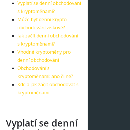
Vyplatí se denní obchodování
s kryptoměnami?
Může být denní krypto
obchodování ziskové?
Jak začít denní obchodování
s kryptoměnami?
Vhodné kryptoměny pro
denní obchodování
Obchodování s
kryptoměnami: ano či ne?
Kde a jak začít obchodovat s
kryptoměnami
Vyplatí se denní