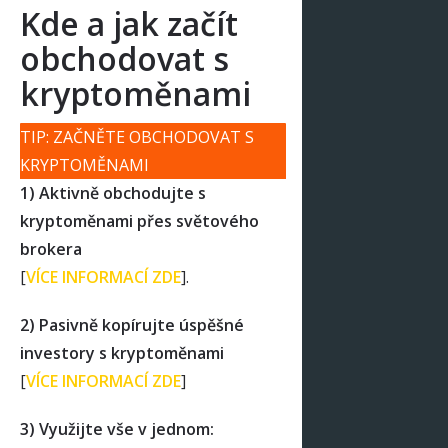
Kde a jak začít
obchodovat s
kryptoměnami
TIP: ZAČNĚTE OBCHODOVAT S
KRYPTOMĚNAMI
1) Aktivně obchodujte s
kryptoměnami přes světového
brokera
[
VÍCE INFORMACÍ ZDE
].
2) Pasivně kopírujte úspěšné
investory s kryptoměnami
[
VÍCE INFORMACÍ ZDE
]
3) Využijte vše v jednom: