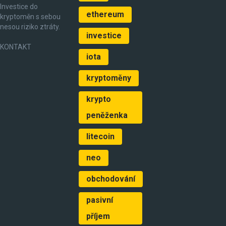
Investice do
ethereum
kryptoměn s sebou
nesou riziko ztráty.
investice
KONTAKT
iota
kryptoměny
krypto
peněženka
litecoin
neo
obchodování
pasivní
příjem