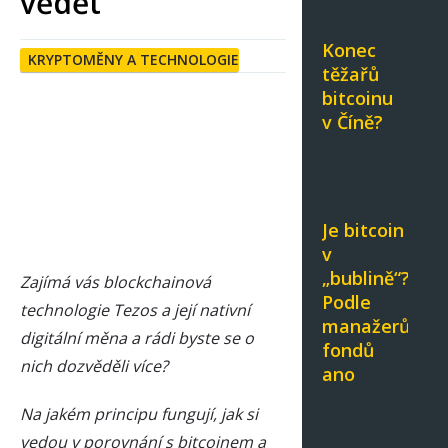
vědět
Konec
KRYPTOMĚNY A TECHNOLOGIE
těžařů
bitcoinu
v Číně?
Je bitcoin
v
„bublině“?
Zajímá vás blockchainová
Podle
technologie Tezos a její nativní
manažerů
digitální měna a rádi byste se o
fondů
nich dozvěděli více?
ano
Na jakém principu fungují, jak si
vedou v porovnání s bitcoinem a