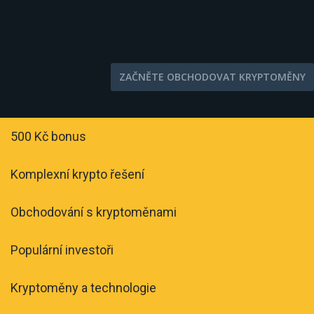
ZAČNĚTE OBCHODOVAT KRYPTOMĚNY
500 Kč bonus
Komplexní krypto řešení
Obchodování s kryptoměnami
Populární investoři
Kryptoměny a technologie