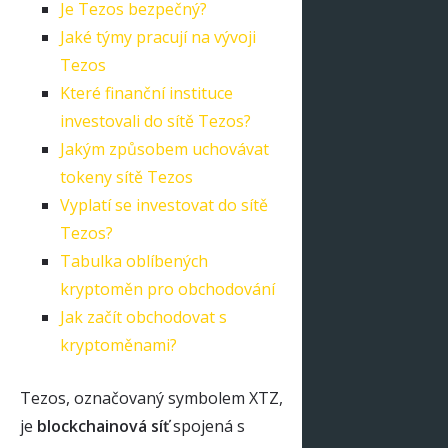
Je Tezos bezpečný?
Jaké týmy pracují na vývoji
Tezos
Které finanční instituce
investovali do sítě Tezos?
Jakým způsobem uchovávat
tokeny sítě Tezos
Vyplatí se investovat do sítě
Tezos?
Tabulka oblíbených
kryptoměn pro obchodování
Jak začít obchodovat s
kryptoměnami?
Tezos, označovaný symbolem XTZ,
je
blockchainová síť
spojená s