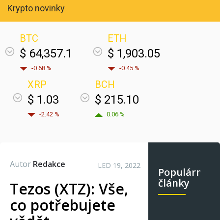
Krypto novinky
BTC
ETH
$ 64,357.1
$ 1,903.05
-0.68 %
-0.45 %
XRP
BCH
$ 1.03
$ 215.10
-2.42 %
0.06 %
Autor
Redakce
LED 19, 2022
Populární
články
Tezos (XTZ): Vše,
co potřebujete