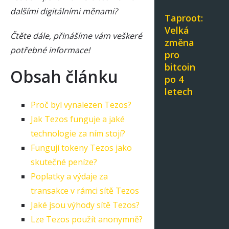
dalšími digitálními měnami?
Taproot:
Velká
Čtěte dále, přinášíme vám veškeré
změna
potřebné informace!
pro
bitcoin
Obsah článku
po 4
letech
Proč byl vynalezen Tezos?
Jak Tezos funguje a jaké
technologie za ním stojí?
Fungují tokeny Tezos jako
skutečné peníze?
Poplatky a výdaje za
transakce v rámci sítě Tezos
Jaké jsou výhody sítě Tezos?
Lze Tezos použít anonymně?