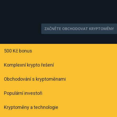
ZAČNĚTE OBCHODOVAT KRYPTOMĚNY
500 Kč bonus
Komplexní krypto řešení
Obchodování s kryptoměnami
Populární investoři
Kryptoměny a technologie