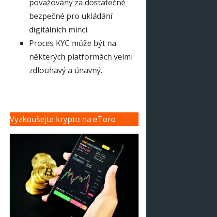
považovány za dostatečně
bezpečné pro ukládání
digitálních mincí.
Proces KYC může být na
některých platformách velmi
zdlouhavý a únavný.
Vyzkoušejte krypto na eToro