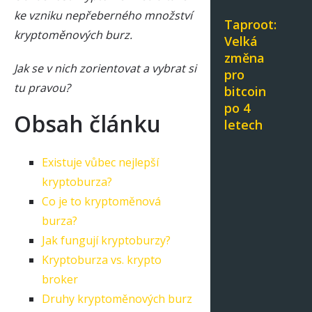
ke vzniku nepřeberného množství
Taproot:
kryptoměnových burz.
Velká
změna
Jak se v nich zorientovat a vybrat si
pro
tu pravou?
bitcoin
po 4
Obsah článku
letech
Existuje vůbec nejlepší
kryptoburza?
Co je to kryptoměnová
burza?
Jak fungují kryptoburzy?
Kryptoburza vs. krypto
broker
Druhy kryptoměnových burz