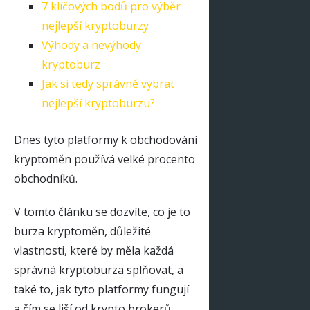
7 klíčových bodů pro výběr
nejlepší kryptoburzy
Výhody a nevýhody
kryptoburz
Jak si tedy správně vybrat
nejlepší kryptoburzu?
Dnes tyto platformy k obchodování
kryptoměn používá velké procento
obchodníků.
V tomto článku se dozvíte, co je to
burza kryptoměn, důležité
vlastnosti, které by měla každá
správná kryptoburza splňovat, a
také to, jak tyto platformy fungují
a čím se liší od krypto brokerů.