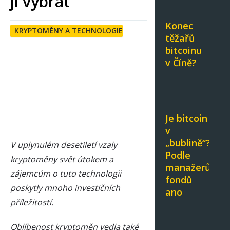
ji vybrat
Konec
KRYPTOMĚNY A TECHNOLOGIE
těžařů
bitcoinu
v Číně?
Je bitcoin
v
„bublině“?
V uplynulém desetiletí vzaly
Podle
kryptoměny svět útokem a
manažerů
zájemcům o tuto technologii
fondů
poskytly mnoho investičních
ano
příležitostí.
Oblíbenost kryptoměn vedla také