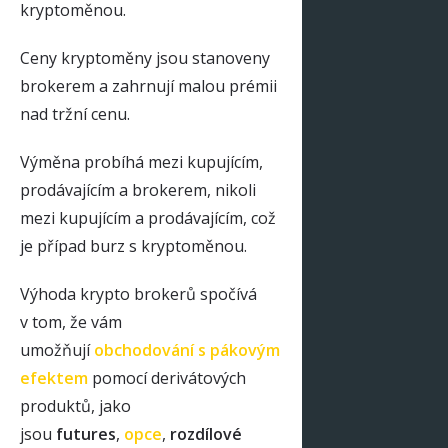
kryptoměnou.
Ceny kryptoměny jsou stanoveny
brokerem a zahrnují malou prémii
nad tržní cenu.
Výměna probíhá mezi kupujícím,
prodávajícím a brokerem, nikoli
mezi kupujícím a prodávajícím, což
je případ burz s kryptoměnou.
Výhoda krypto brokerů spočívá
v tom, že vám
umožňují
obchodování s pákovým
efektem
pomocí derivátových
produktů, jako
jsou
futures
,
opce
,
rozdílové