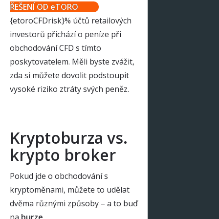
ŘEŠENÍ OD eTORO
{etoroCFDrisk}% účtů retailových
investorů přichází o peníze při
obchodování CFD s tímto
poskytovatelem. Měli byste zvážit,
zda si můžete dovolit podstoupit
vysoké riziko ztráty svých peněz.
Kryptoburza vs.
krypto broker
Pokud jde o obchodování s
kryptoměnami, můžete to udělat
dvěma různými způsoby – a to buď
na
burze