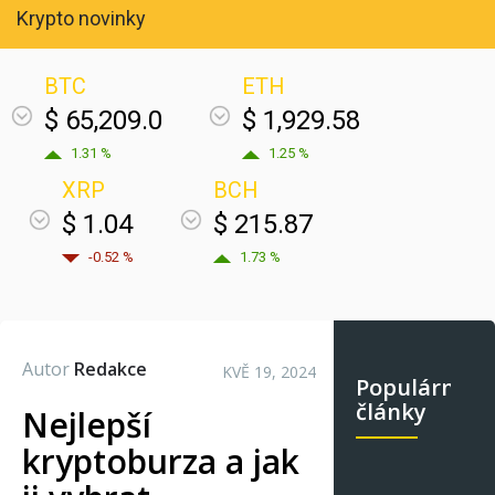
Krypto novinky
BTC
ETH
$ 65,209.0
$ 1,929.58
1.31 %
1.25 %
XRP
BCH
$ 1.04
$ 215.87
-0.52 %
1.73 %
Autor
Redakce
KVĚ 19, 2024
Populární
články
Nejlepší
kryptoburza a jak