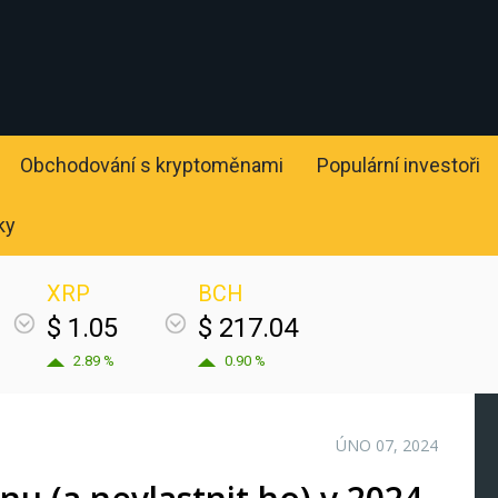
Obchodování s kryptoměnami
Populární investoři
ky
XRP
BCH
$ 1.05
$ 217.04
2.89 %
0.90 %
ÚNO 07, 2024