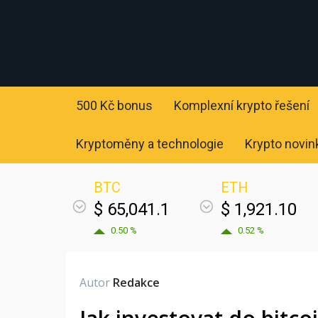
500 Kč bonus
Komplexní krypto řešení
Kryptoměny a technologie
Krypto novin
BTC
ETH
$ 65,041.1
$ 1,921.10
0.50 %
0.52 %
Autor
Redakce