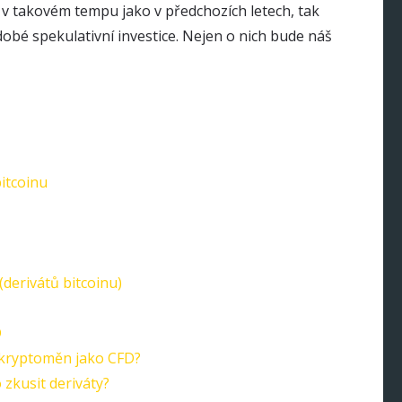
v takovém tempu jako v předchozích letech, tak
obé spekulativní investice. Nejen o nich bude náš
bitcoinu
erivátů bitcoinu)
D
h kryptoměn jako CFD?
 zkusit deriváty?