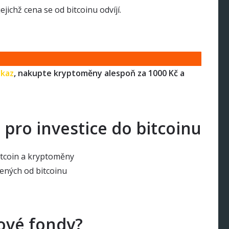
jichž cena se od bitcoinu odvíjí.
dkaz
, nakupte kryptoměny alespoň za 1000 Kč a
 pro investice do bitcoinu
bitcoin a kryptoměny
ených od bitcoinu
nové fondy?