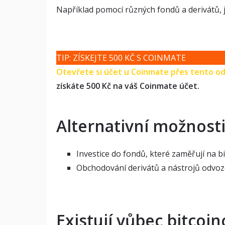
Například pomocí různých fondů a derivátů, je
TIP: ZÍSKEJTE 500 KČ S COINMATE
Otevřete si účet u Coinmate přes tento o
získáte 500 Kč na váš Coinmate účet.
Alternativní možnosti
Investice do fondů, které zaměřují na 
Obchodování derivátů a nástrojů odvoz
Existují vůbec bitcoi