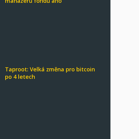
manažerů fondů ano
Taproot: Velká změna pro bitcoin
po 4 letech