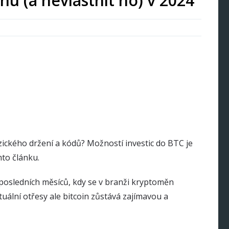
inu (a nevlastnit ho) v 2024
zického držení a kódů? Možností investic do BTC je
mto článku.
ě posledních měsíců, kdy se v branži kryptoměn
uální otřesy ale bitcoin zůstává zajímavou a