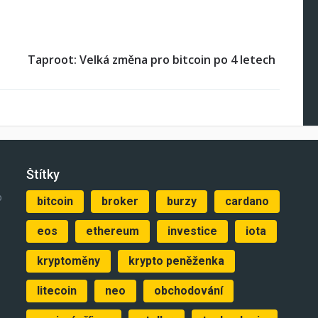
Taproot: Velká změna pro bitcoin po 4 letech
Štítky
o
bitcoin
broker
burzy
cardano
eos
ethereum
investice
iota
kryptoměny
krypto peněženka
litecoin
neo
obchodování