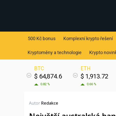
500 Kč bonus
Komplexní krypto řešení
Kryptoměny a technologie
Krypto novin
BTC
ETH
$ 64,874.6
$ 1,913.72
0.82 %
0.66 %
Autor
Redakce