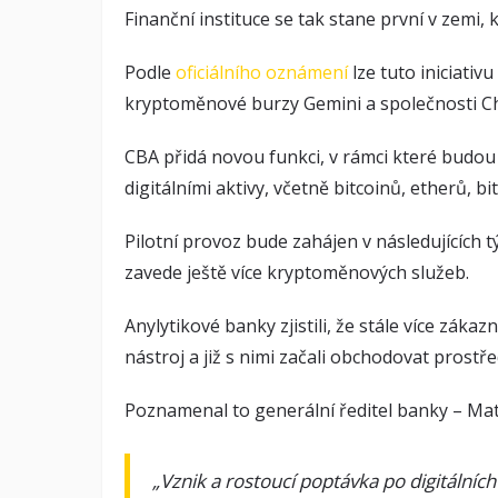
Finanční instituce se tak stane první v zemi,
Podle
oficiálního oznámení
lze tuto iniciativ
kryptoměnové burzy Gemini a společnosti Cha
CBA přidá novou funkci, v rámci které budou
digitálními aktivy, včetně bitcoinů, etherů, bi
Pilotní provoz bude zahájen v následujících t
zavede ještě více kryptoměnových služeb.
Anylytikové banky zjistili, že stále více zákaz
nástroj a již s nimi začali obchodovat prost
Poznamenal to generální ředitel banky – Ma
„Vznik a rostoucí poptávka po digitálníc