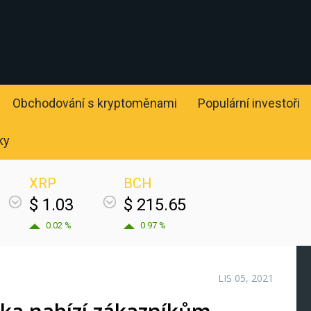
Obchodování s kryptoměnami
Populární investoři
ky
XRP
BCH
$ 1.03
$ 215.65
0.02 %
0.97 %
LIS 05, 2021