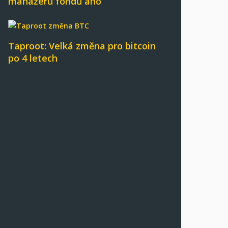
manažerů fondů ano
Taproot: Velká změna pro bitcoin
po 4 letech