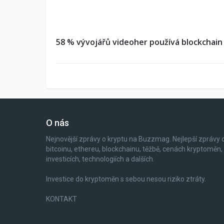
58 % vývojářů videoher používá blockchain
O nás
Nejnovější zprávy o kryptu na Buzzmag. Nejlepší zprávy 
bitcoinu, ethereu, blockchainu, těžbě, cenách kryptoměn,
investicích, technologiích a dalších.
Investice do kryptoměn s sebou nesou riziko ztráty.
KONTAKT