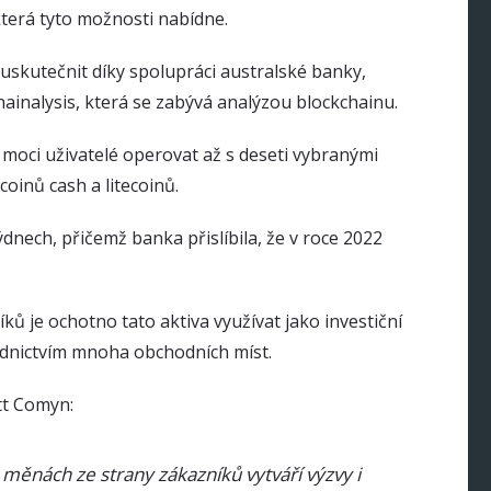
 která tyto možnosti nabídne.
u uskutečnit díky spolupráci australské banky,
inalysis, která se zabývá analýzou blockchainu.
 moci uživatelé operovat až s deseti vybranými
tcoinů cash a litecoinů.
ýdnech, přičemž banka přislíbila, že v roce 2022
níků je ochotno tato aktiva využívat jako investiční
řednictvím mnoha obchodních míst.
tt Comyn:
h měnách ze strany zákazníků vytváří výzvy i