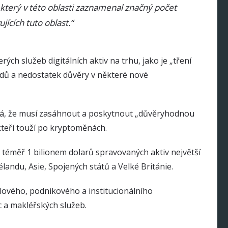
, který v této oblasti zaznamenal značný počet
ících tuto oblast.“
ých služeb digitálních aktiv na trhu, jako je „tření
vodů a nedostatek důvěry v některé nové
vá, že musí zasáhnout a poskytnout „důvěryhodnou
teří touží po kryptoměnách.
téměř 1 bilionem dolarů spravovaných aktiv největší
andu, Asie, Spojených států a Velké Británie.
ilového, podnikového a institucionálního
ic a makléřských služeb.