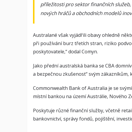
příležitosti pro sektor finančních služeb
nových hráčů a obchodních modelů inovuj
Australané však vyjádřili obavy ohledně někter
při používání burz třetích stran, riziko pod
poskytovatele,“ dodal Comyn.
Jako přední australská banka se CBA domní
a bezpečnou zkušenost“ svým zákazníkům, k
Commonwealth Bank of Australia je se svými 
místní bankou na území Austrálie, Nového Zél
Poskytuje různé finanční služby, včetně reta
bankovnictví, správy fondů, pojištění, invest