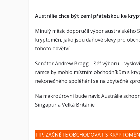
Austrálie chce být zemí přátelskou ke kr
Minulý měsíc doporučil výbor australského Se
kryptoměn, jako jsou daňové slevy pro obchod
tohoto odvětví.
Senátor Andrew Bragg – šéf výboru – vyslovi
rámce by mohlo místním obchodníkům s kryp
nekonečného spoléhání se na zbytečné zpro
Na makroúrovni bude navíc Austrálie schop
Singapur a Velká Británie.
TIP: ZAČNĚTE OBCHODOVAT S KRYPTOMĚ