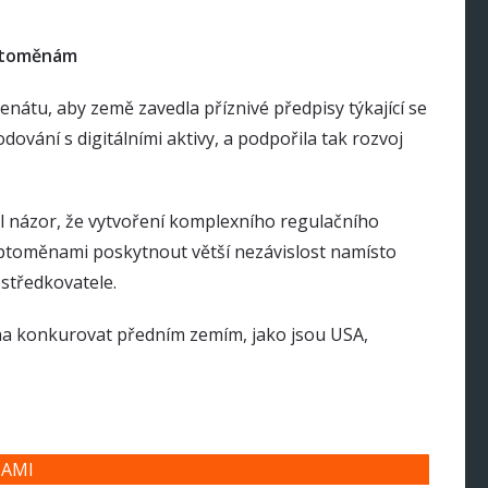
yptoměnám
nátu, aby země zavedla příznivé předpisy týkající se
ování s digitálními aktivy, a podpořila tak rozvoj
l názor, že vytvoření komplexního regulačního
toměnami poskytnout větší nezávislost namísto
středkovatele.
na konkurovat předním zemím, jako jsou USA,
NAMI