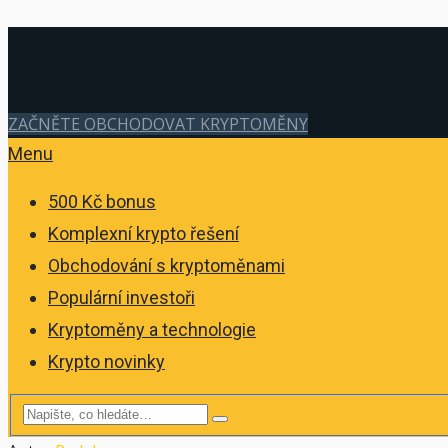
ZAČNĚTE OBCHODOVAT KRYPTOMĚNY
Menu
500 Kč bonus
Komplexní krypto řešení
Obchodování s kryptoměnami
Populární investoři
Kryptoměny a technologie
Krypto novinky