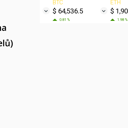
BTC
ETH
$ 64,536.5
$ 1,9
0.81 %
1.98 %
na
elů)