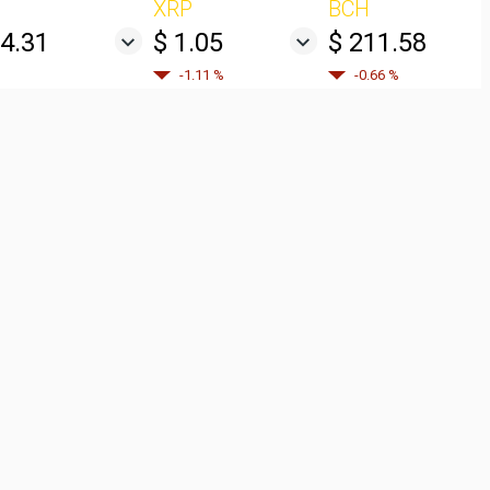
XRP
BCH
04.31
$ 1.05
$ 211.58
-1.11 %
-0.66 %