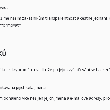
vedl:
užíme našim zákazníkům transparentnost a čestné jednání. P
nformovat.“
ků
několik kryptoměn, uvedla, že po jejím vyšetřování se hackerů
tována jejich celá jména.
odhaleno více než jen jejich jména a e-mailové adresy, prot