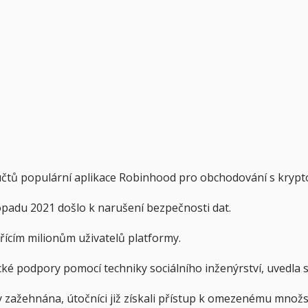
 účtů populární aplikace Robinhood pro obchodování s kryp
stopadu 2021 došlo k narušení bezpečnosti dat.
ícím milionům uživatelů platformy.
ké podpory pomocí techniky sociálního inženýrství, uvedla
 zažehnána, útočníci již získali přístup k omezenému množst