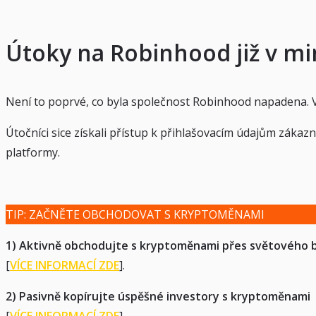
Útoky na Robinhood již v mi
Není to poprvé, co byla společnost Robinhood napadena. V
Útočníci sice získali přístup k přihlašovacím údajům zákazn
platformy.
TIP: ZAČNĚTE OBCHODOVAT S KRYPTOMĚNAMI
1) Aktivně obchodujte s kryptoměnami přes světového 
[
VÍCE INFORMACÍ ZDE
].
2) Pasivně kopírujte úspěšné investory s kryptoměnami
[
VÍCE INFORMACÍ ZDE
]