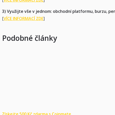
3) Využijte vše v jednom: obchodní platformu, burzu, pen
[
VÍCE INFORMACÍ ZDE
]
Podobné články
Získejte 500 Kč zdarma s Coinmate