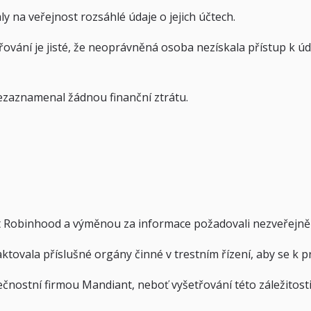
y na veřejnost rozsáhlé údaje o jejich účtech.
vání je jisté, že neoprávněná osoba nezískala přístup k úd
nezaznamenal žádnou finanční ztrátu.
nost Robinhood a výměnou za informace požadovali nezveřejn
ktovala příslušné orgány činné v trestním řízení, aby se k p
nostní firmou Mandiant, neboť vyšetřování této záležitosti