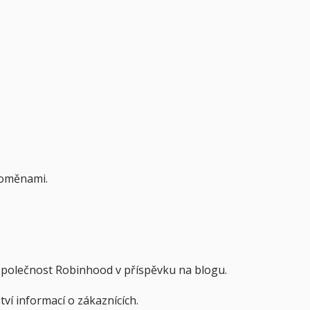
toměnami.
 společnost Robinhood v příspěvku na blogu.
ví informací o zákaznících.