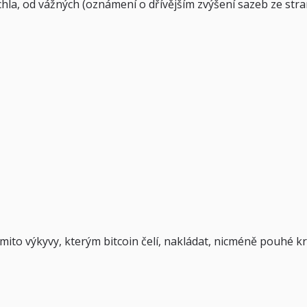
chla, od vážných (oznámení o dřívějším zvýšení sazeb ze st
 těmito výkyvy, kterým bitcoin čelí, nakládat, nicméně pouhé