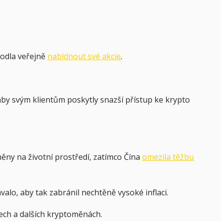
hodla veřejně
nabídnout své akcie
.
, aby svým klientům poskytly snazší přístup ke krypto
ny na životní prostředí, zatímco Čína
omezila těžbu
alo, aby tak zabránil nechtěně vysoké inflaci.
nech a dalších kryptoměnách.