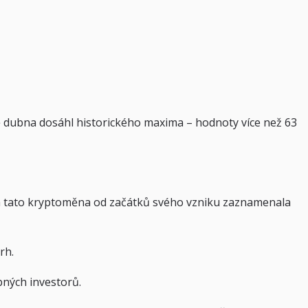
ině dubna dosáhl historického maxima – hodnoty více než 63
em a tato kryptoměna od začátků svého vzniku zaznamenala
rh.
bných investorů.