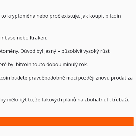
e to kryptoměna nebo proč existuje, jak koupit bitcoin
Coinbase nebo Kraken.
yptoměny. Důvod byl jasný – působivě vysoký růst.
eré byl bitcoin touto dobou minulý rok.
 bitcoin budete pravděpodobně moci později znovu prodat za
 by mělo být to, že takových plánů na zbohatnutí, třebaže