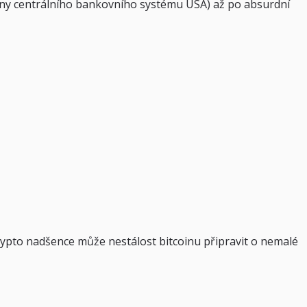
rany centrálního bankovního systému USA) až po absurdní
 krypto nadšence může nestálost bitcoinu připravit o nemalé