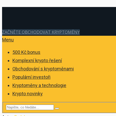
ZAČNĚTE OBCHODOVAT KRYPTOMĚNY
Menu
500 Kč bonus
Komplexní krypto řešení
Obchodování s kryptoměnami
Populární investoři
Kryptoměny a technologie
Krypto novinky