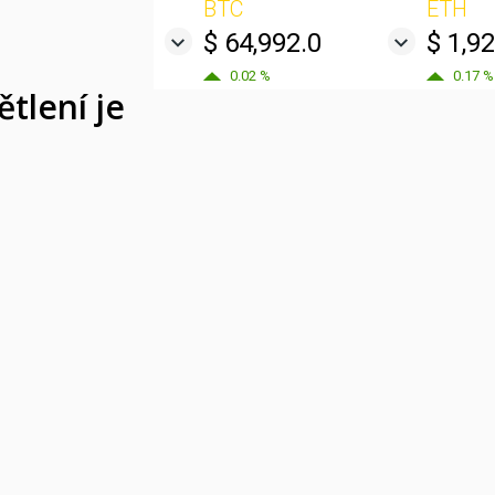
BTC
ETH
$ 64,992.0
$ 1,9
0.02 %
0.17 %
tlení je