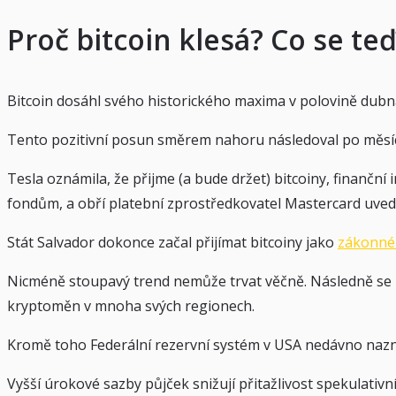
Proč bitcoin klesá? Co se teď
Bitcoin dosáhl svého historického maxima v polovině dubna
Tento pozitivní posun směrem nahoru následoval po měsíc
Tesla oznámila, že přijme (a bude držet) bitcoiny, finanční
fondům, a obří platební zprostředkovatel Mastercard uvedl
Stát Salvador dokonce začal přijímat bitcoiny jako
zákonné 
Nicméně stoupavý trend nemůže trvat věčně. Následně se r
kryptoměn v mnoha svých regionech.
Kromě toho Federální rezervní systém v USA nedávno naznači
Vyšší úrokové sazby půjček snižují přitažlivost spekulativn