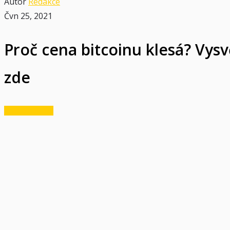
Autor
Redakce
Čvn 25, 2021
Proč cena bitcoinu klesá? Vysvě
zde
Krypto novinky