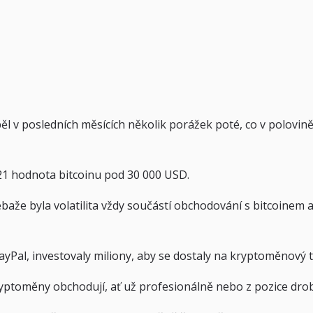
trpěl v posledních měsících několik porážek poté, co v polov
21 hodnota bitcoinu pod 30 000 USD.
Třebaže byla volatilita vždy součástí obchodování s bitcoin
ayPal, investovaly miliony, aby se dostaly na kryptoměnový t
kryptoměny obchodují, ať už profesionálně nebo z pozice dro