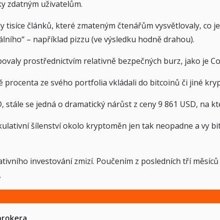
ky zdatným uživatelům.
ly tisíce článků, které zmateným čtenářům vysvětlovaly, co j
lního“ – například pizzu (ve výsledku hodně drahou).
upovaly prostřednictvím relativně bezpečných burz, jako je 
 procenta ze svého portfolia vkládali do bitcoinů či jiné kr
 stále se jedná o dramatický nárůst z ceny 9 861 USD, na kt
pekulativní šílenství okolo kryptoměn jen tak neopadne a vy
tivního investování zmizí. Poučením z posledních tří měsíců
.
brokera