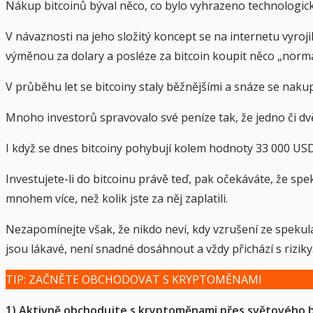
Nákup bitcoinů býval něco, co bylo vyhrazeno technologic
V návaznosti na jeho složitý koncept se na internetu vyroji
výměnou za dolary a posléze za bitcoin koupit něco „normá
V průběhu let se bitcoiny staly běžnějšími a snáze se nak
Mnoho investorů spravovalo své peníze tak, že jedno či dvě
I když se dnes bitcoiny pohybují kolem hodnoty 33 000 USD,
Investujete-li do bitcoinu právě teď, pak očekáváte, že s
mnohem více, než kolik jste za něj zaplatili.
Nezapomínejte však, že nikdo neví, kdy vzrušení ze spekula
jsou lákavé, není snadné dosáhnout a vždy přichází s riziky
TIP: ZAČNĚTE OBCHODOVAT S KRYPTOMĚNAMI
1) Aktivně obchodujte s kryptoměnami přes světového 