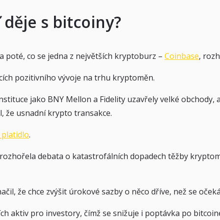
 děje s bitcoiny?
 poté, co se jedna z největších kryptoburz –
Coinbase
, roz
ích pozitivního vývoje na trhu kryptoměn.
 instituce jako BNY Mellon a Fidelity uzavřely velké obchody
, že usnadní krypto transakce.
platidlo
.
ozhořela debata o katastrofálních dopadech těžby kryptomě
l, že chce zvýšit úrokové sazby o něco dříve, než se očekáv
ích aktiv pro investory, čímž se snižuje i poptávka po bitcoi