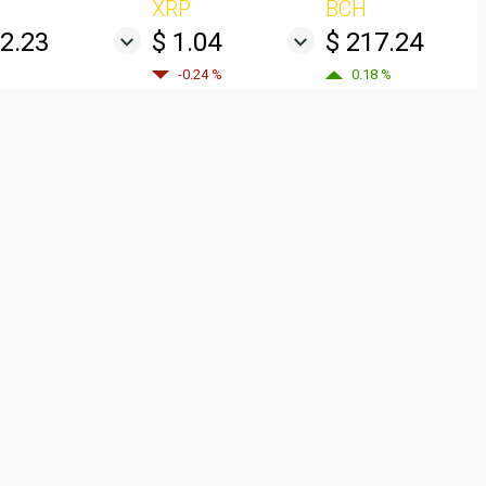
XRP
BCH
22.23
$ 1.04
$ 217.24
-0.24 %
0.18 %