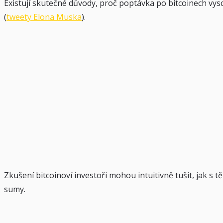
Existují skutečné důvody, proč poptávka po bitcoinech vys
(
tweety Elona Muska
).
Zkušení bitcoinoví investoři mohou intuitivně tušit, jak s
sumy.