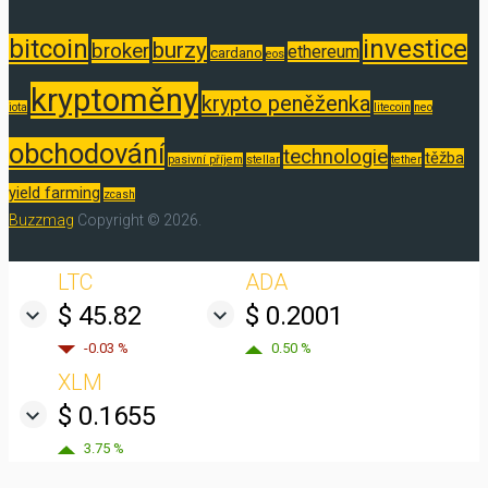
bitcoin
investice
burzy
broker
ethereum
cardano
eos
kryptoměny
krypto peněženka
iota
litecoin
neo
obchodování
technologie
těžba
pasivní příjem
stellar
tether
yield farming
zcash
Buzzmag
Copyright © 2026.
LTC
ADA
$ 45.82
$ 0.2001
-0.03 %
0.50 %
XLM
$ 0.1655
3.75 %