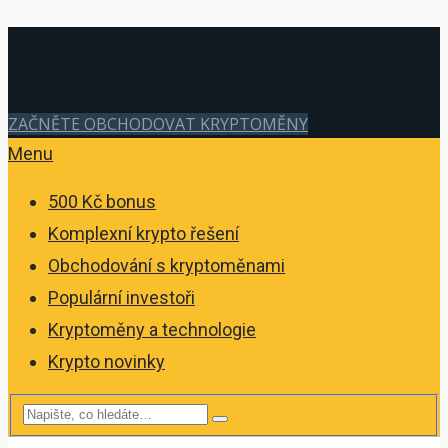
ZAČNĚTE OBCHODOVAT KRYPTOMĚNY
Menu
500 Kč bonus
Komplexní krypto řešení
Obchodování s kryptoměnami
Populární investoři
Kryptoměny a technologie
Krypto novinky