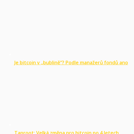
Je bitcoin v „bublině“? Podle manažerů fondů ano
Taproot: Velká změna pro bitcoin po 4 letech