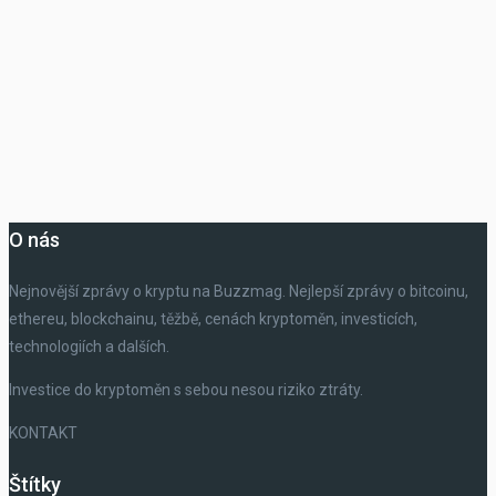
O nás
Nejnovější zprávy o kryptu na Buzzmag. Nejlepší zprávy o bitcoinu,
ethereu, blockchainu, těžbě, cenách kryptoměn, investicích,
technologiích a dalších.
Investice do kryptoměn s sebou nesou riziko ztráty.
KONTAKT
Štítky