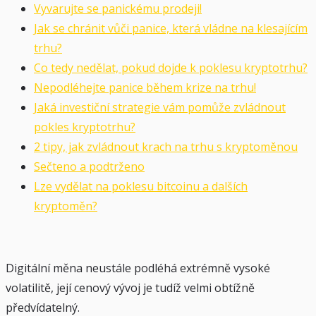
Vyvarujte se panickému prodeji!
Jak se chránit vůči panice, která vládne na klesajícím
trhu?
Co tedy nedělat, pokud dojde k poklesu kryptotrhu?
Nepodléhejte panice během krize na trhu!
Jaká investiční strategie vám pomůže zvládnout
pokles kryptotrhu?
2 tipy, jak zvládnout krach na trhu s kryptoměnou
Sečteno a podtrženo
Lze vydělat na poklesu bitcoinu a dalších
kryptoměn?
Digitální měna neustále podléhá extrémně vysoké
volatilitě, její cenový vývoj je tudíž velmi obtížně
předvídatelný.