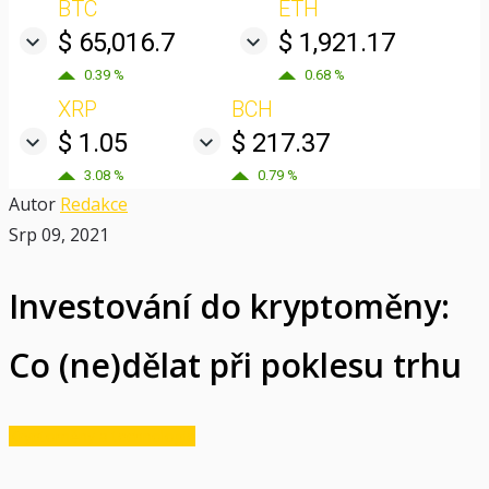
BTC
ETH
$ 65,016.7
$ 1,921.17
0.39 %
0.68 %
XRP
BCH
$ 1.05
$ 217.37
3.08 %
0.79 %
Autor
Redakce
Srp 09, 2021
Investování do kryptoměny:
Co (ne)dělat při poklesu trhu
Kryptoměny a technologie