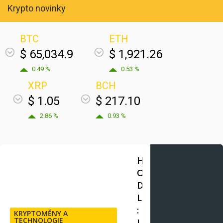
Krypto novinky
BTC
ETH
$ 65,034.9
$ 1,921.26
0.49 %
0.53 %
XRP
BCH
$ 1.05
$ 217.10
2.86 %
0.93 %
H
O
D
L
:
KRYPTOMĚNY A
TECHNOLOGIE
I