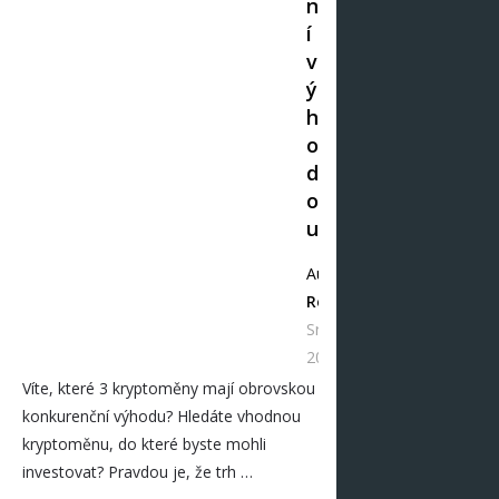
n
í
v
ý
h
o
d
o
u
Autor
Redakce
Srp 07,
2021
Víte, které 3 kryptoměny mají obrovskou
konkurenční výhodu? Hledáte vhodnou
kryptoměnu, do které byste mohli
investovat? Pravdou je, že trh …