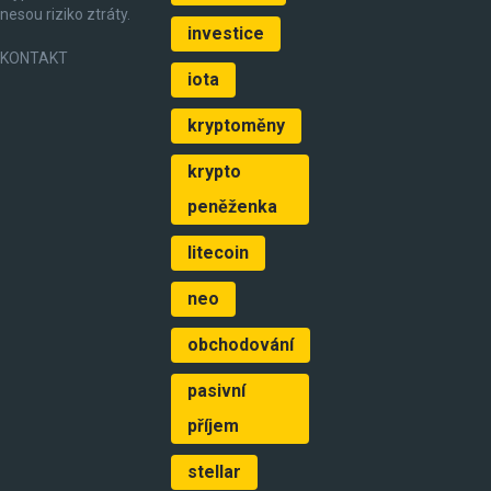
nesou riziko ztráty.
investice
KONTAKT
iota
kryptoměny
krypto
peněženka
litecoin
neo
obchodování
pasivní
příjem
stellar