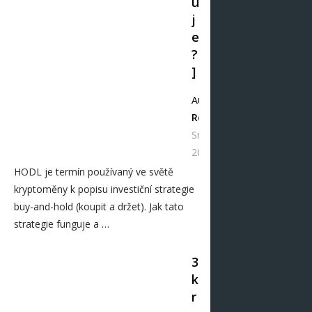
u
j
e
?
]
Autor
Redakce
Srp 07,
2021
HODL je termín používaný ve světě
kryptoměny k popisu investiční strategie
buy-and-hold (koupit a držet). Jak tato
strategie funguje a …
3
k
r