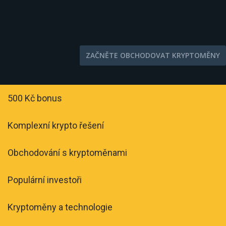
ZAČNĚTE OBCHODOVAT KRYPTOMĚNY
500 Kč bonus
Komplexní krypto řešení
Obchodování s kryptoměnami
Populární investoři
Kryptoměny a technologie