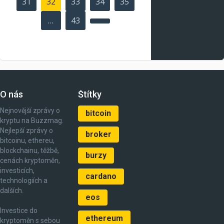
31
32
33
34
35
…
43
O nás
Štítky
Nejnovější zprávy o
bitcoin
kryptu na Buzzmag.
Nejlepší zprávy o
broker
bitcoinu, ethereu,
blockchainu, těžbě,
burzy
cenách kryptoměn,
investicích,
cardano
technologiích a
dalších.
eos
Investice do
ethereum
kryptoměn s sebou