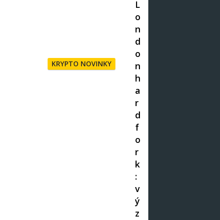
L
o
n
d
o
KRYPTO NOVINKY
n
h
a
r
d
f
o
r
k
:
v
ý
z