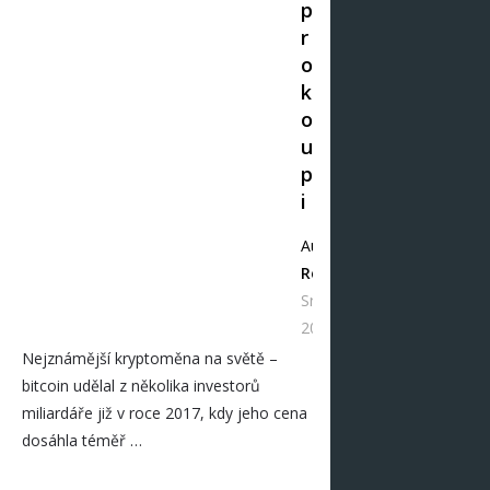
p
r
o
k
o
u
p
i
Autor
Redakce
Srp 06,
2021
Nejznámější kryptoměna na světě –
bitcoin udělal z několika investorů
miliardáře již v roce 2017, kdy jeho cena
dosáhla téměř …