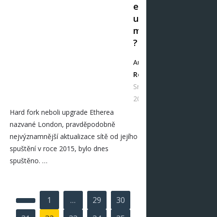
e
u
m
?
Autor
Redakce
Srp 06,
2021
Hard fork neboli upgrade Etherea
nazvané London, pravděpodobně
nejvýznamnější aktualizace sítě od jejího
spuštění v roce 2015, bylo dnes
spuštěno. …
Stránkování
1
…
29
30
příspěvků