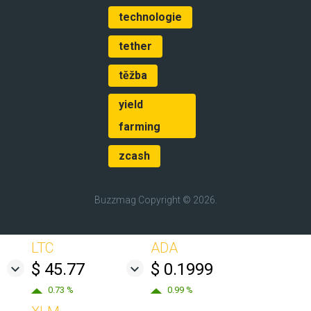
technologie
tether
těžba
yield
farming
zcash
Buzzmag
Copyright © 2026.
LTC
ADA
$ 45.77
$ 0.1999
0.73 %
0.99 %