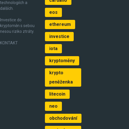
cardano
technologiích a
dalších.
eos
Investice do
ethereum
kryptoměn s sebou
nesou riziko ztráty.
investice
KONTAKT
iota
kryptoměny
krypto
peněženka
litecoin
neo
obchodování