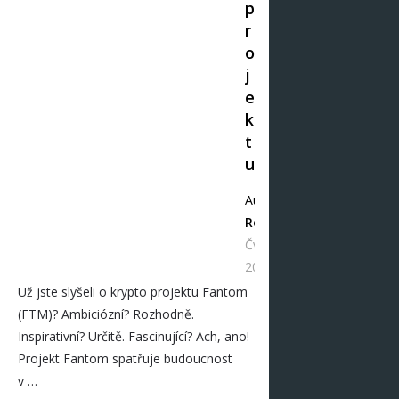
p
r
o
j
e
k
t
u
Autor
Redakce
Čvc 17,
2021
Už jste slyšeli o krypto projektu Fantom
(FTM)? Ambiciózní? Rozhodně.
Inspirativní? Určitě. Fascinující? Ach, ano!
Projekt Fantom spatřuje budoucnost
v …