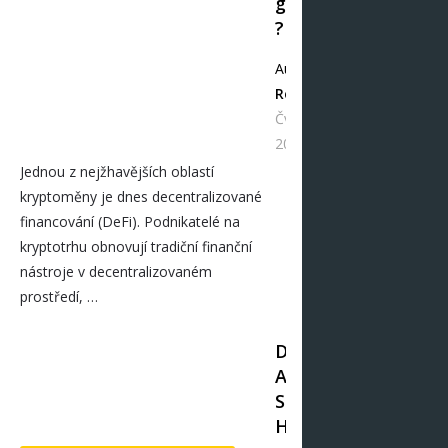
g
?
Autor
Redakce
Čvc 18,
2021
Jednou z nejžhavějších oblastí
kryptoměny je dnes decentralizované
financování (DeFi). Podnikatelé na
kryptotrhu obnovují tradiční finanční
nástroje v decentralizovaném
prostředí, …
D
A
S
H