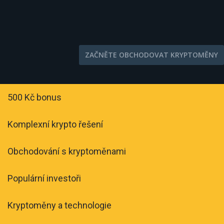
ZAČNĚTE OBCHODOVAT KRYPTOMĚNY
500 Kč bonus
Komplexní krypto řešení
Obchodování s kryptoměnami
Populární investoři
Kryptoměny a technologie