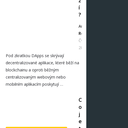
ž
í
?
Autor
Redakce
Čvc 18,
2021
Pod zkratkou DApps se skrývají
decentralizované aplikace, které běží na
blockchainu a oproti běžným
centralizovaným webovým nebo
mobilním aplikacím poskytují …
C
o
j
e