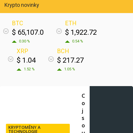
Krypto novinky
BTC
ETH
$ 65,107.0
$ 1,922.72
0.30 %
0.54 %
XRP
BCH
$ 1.04
$ 217.27
1.52 %
1.05 %
C
o
j
s
o
KRYPTOMĚNY A
TECHNOLOGIE
u