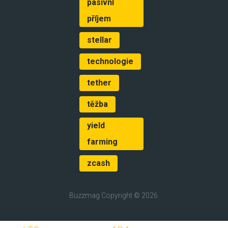
pasivní
příjem
stellar
technologie
tether
těžba
yield
farming
zcash
Buzzmag
Copyright © 2026.