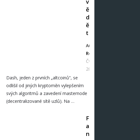
v
ě
d
ě
t
Autor
Redakce
Čvc 17,
2021
Dash, jeden z prvních „altcoinů“, se
odlišil od jiných kryptoměn vylepšením
svých algoritmů a zavedení masternode
(decentralizované sítě uzlů). Na …
F
a
n