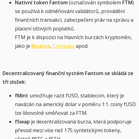
Nativní token Fantom
(označován symbolem
FTM
)
se používá k odměňování validátorů, provádění
finančních transakcí, zabezpečení práv na správu a
placení síťových poplatků.
FTM je k dispozici na hlavních burzách kryptoměn,
jako je
Binance
,
Coinbase
apod.
Decentralizovaný finanční systém Fantom se skládá ze
tří složek:
fMint
umožňuje razit fUSD, stablecoin, který je
navázán na americký dolar v poměru 1:1. coiny fUSD
lze libovolně směňovat za FTM.
fSwap
je decentralizovaná burza, která podporuje
převod mezi více než 175 syntetickými tokeny,
včetně fBTC a fETH.