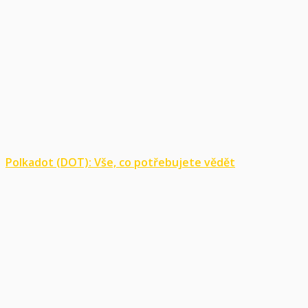
Polkadot (DOT): Vše, co potřebujete vědět