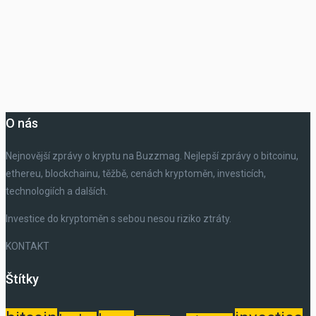
O nás
Nejnovější zprávy o kryptu na Buzzmag. Nejlepší zprávy o bitcoinu,
ethereu, blockchainu, těžbě, cenách kryptoměn, investicích,
technologiích a dalších.
Investice do kryptoměn s sebou nesou riziko ztráty.
KONTAKT
Štítky