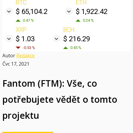
BTC
ETH
$ 65,104.2
$ 1,922.42
0.47 %
0.24 %
XRP
BCH
$ 1.03
$ 216.29
-0.53 %
0.45 %
Autor
Redakce
Čvc 17, 2021
Fantom (FTM): Vše, co
potřebujete vědět o tomto
projektu