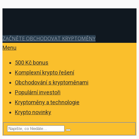
ZAČNĚTE OBCHODOVAT KRYPTOMĚNY
Menu
500 Kč bonus
Komplexní krypto řešení
Obchodování s kryptoměnami
Populární investoři
Kryptoměny a technologie
Krypto novinky