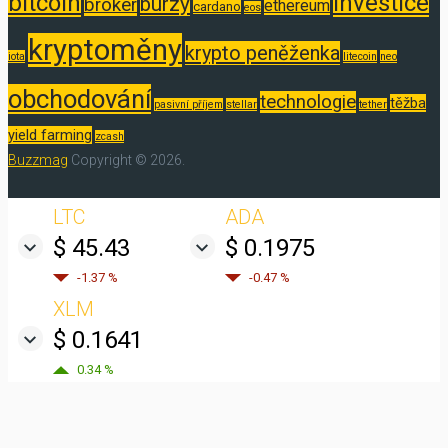
bitcoin
investice
burzy
broker
ethereum
cardano
eos
kryptoměny
krypto peněženka
iota
litecoin
neo
obchodování
technologie
těžba
pasivní příjem
stellar
tether
yield farming
zcash
Buzzmag
Copyright © 2026.
LTC
ADA
$ 45.43
$ 0.1975
-1.37 %
-0.47 %
XLM
$ 0.1641
0.34 %