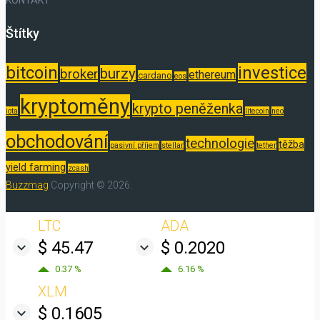
Štítky
bitcoin
investice
burzy
broker
ethereum
cardano
eos
kryptoměny
krypto peněženka
iota
litecoin
neo
obchodování
technologie
těžba
pasivní příjem
stellar
tether
yield farming
zcash
Buzzmag
Copyright © 2026.
LTC
ADA
$ 45.47
$ 0.2020
0.37 %
6.16 %
XLM
$ 0.1605