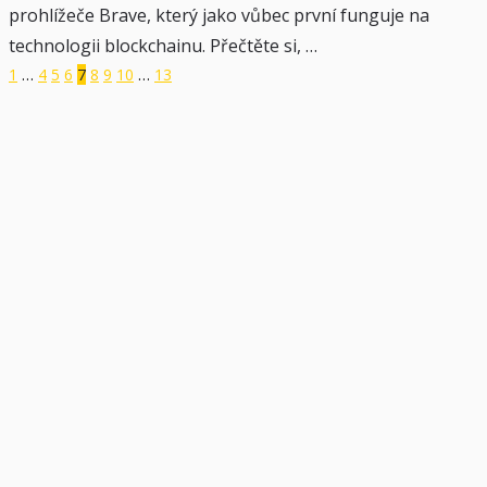
prohlížeče Brave, který jako vůbec první funguje na
technologii blockchainu. Přečtěte si, …
1
…
4
5
6
7
8
9
10
…
13
Stránkování
příspěvků