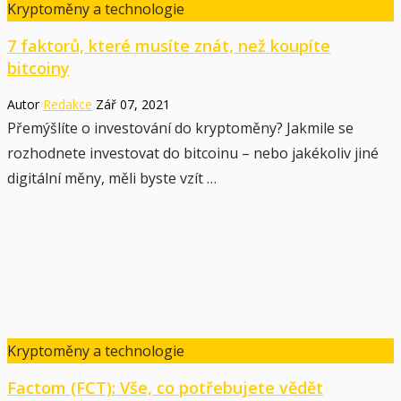
Kryptoměny a technologie
7 faktorů, které musíte znát, než koupíte
bitcoiny
Autor
Redakce
Zář 07, 2021
Přemýšlíte o investování do kryptoměny? Jakmile se
rozhodnete investovat do bitcoinu – nebo jakékoliv jiné
digitální měny, měli byste vzít …
Kryptoměny a technologie
Factom (FCT): Vše, co potřebujete vědět