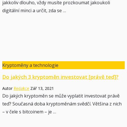
jakkoliv dlouho, vždy musíte prozkoumat jakoukoli
digitální minci a určit, zda se …
Kryptoměny a technologie
Do jakých 3 kryptoměn investovat [právě teď]?
Autor
Redakce
Zář 13, 2021
Do jakých kryptoměn se může vyplatit investovat právě
teď? Současná doba kryptoměnám svědčí. Většina z nich
– v čele s bitcoinem – je …