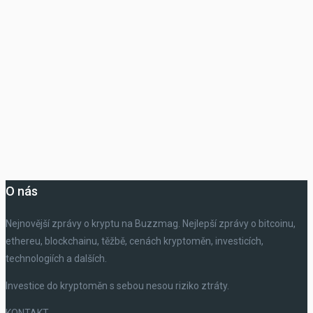
O nás
Nejnovější zprávy o kryptu na Buzzmag. Nejlepší zprávy o bitcoinu,
ethereu, blockchainu, těžbě, cenách kryptoměn, investicích,
technologiích a dalších.
Investice do kryptoměn s sebou nesou riziko ztráty.
KONTAKT