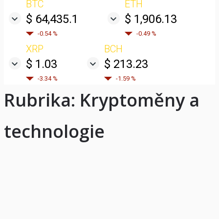
BTC
ETH
$ 64,435.1
$ 1,906.13
-0.54 %
-0.49 %
XRP
BCH
$ 1.03
$ 213.23
-3.34 %
-1.59 %
Rubrika:
Kryptoměny a
technologie