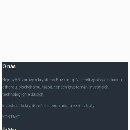
O nás
Nejnovější zprávy o kryptu na Buzzmag. Nejlepší zprávy o bitcoinu,
ethereu, blockchainu, těžbě, cenách kryptoměn, investicích,
technologiích a dalších.
Investice do kryptoměn s sebou nesou riziko ztráty.
KONTAKT