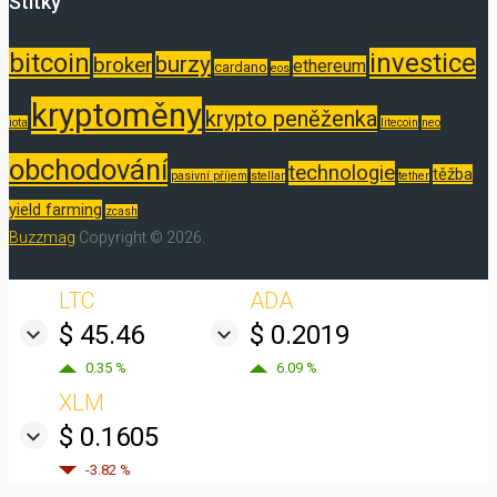
Štítky
bitcoin
investice
burzy
broker
ethereum
cardano
eos
kryptoměny
krypto peněženka
iota
litecoin
neo
obchodování
technologie
těžba
pasivní příjem
stellar
tether
yield farming
zcash
Buzzmag
Copyright © 2026.
LTC
ADA
$ 45.46
$ 0.2019
0.35 %
6.09 %
XLM
$ 0.1605
-3.82 %