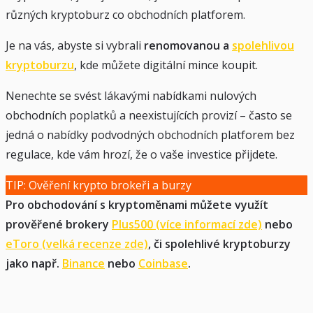
různých kryptoburz co obchodních platforem.
Je na vás, abyste si vybrali
renomovanou a
spolehlivou
kryptoburzu
, kde můžete digitální mince koupit.
Nenechte se svést lákavými nabídkami nulových
obchodních poplatků a neexistujících provizí – často se
jedná o nabídky podvodných obchodních platforem bez
regulace, kde vám hrozí, že o vaše investice přijdete.
TIP: Ověření krypto brokeři a burzy
Pro obchodování s kryptoměnami můžete využít
prověřené brokery
Plus500 (více informací zde)
nebo
eToro (velká recenze zde)
, či spolehlivé kryptoburzy
jako např.
Binance
nebo
Coinbase
.