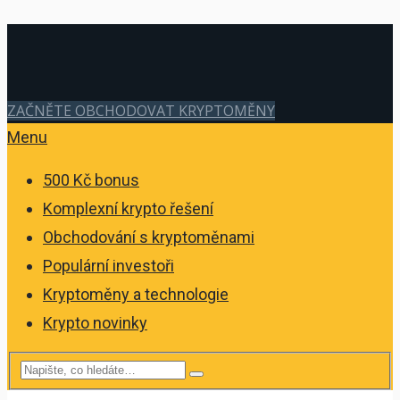
ZAČNĚTE OBCHODOVAT KRYPTOMĚNY
Menu
500 Kč bonus
Komplexní krypto řešení
Obchodování s kryptoměnami
Populární investoři
Kryptoměny a technologie
Krypto novinky