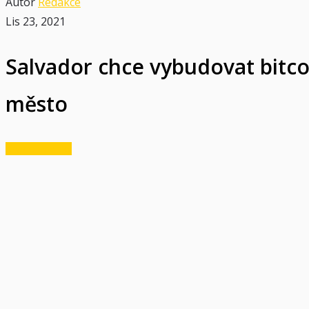
Autor
Redakce
Lis 23, 2021
Salvador chce vybudovat bitc
město
Krypto novinky