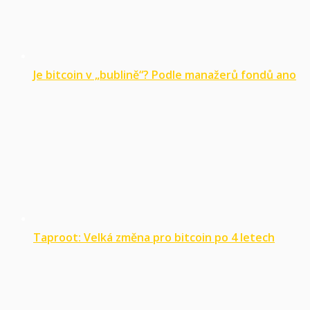
Je bitcoin v „bublině“? Podle manažerů fondů ano
Taproot: Velká změna pro bitcoin po 4 letech