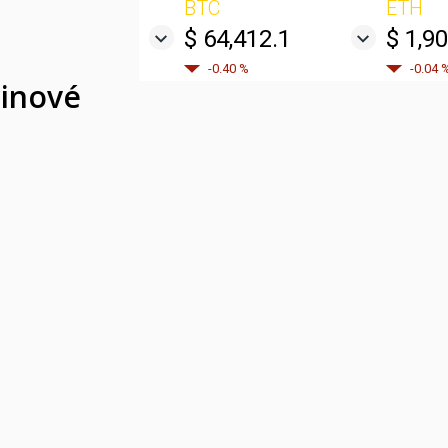
BTC
ETH
$ 64,412.1
$ 1,9
-0.40 %
-0.04 
oinové