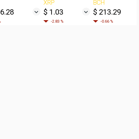
XRP
BCH
06.28
$ 1.03
$ 213.29
%
-2.83 %
-0.66 %