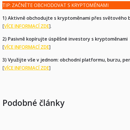
TIP: ZAČNĚTE OBCHODOVAT S KRYPTOMĚNAMI
1) Aktivně obchodujte s kryptoměnami přes světového 
[
VÍCE INFORMACÍ ZDE
].
2) Pasivně kopírujte úspěšné investory s kryptoměnami
[
VÍCE INFORMACÍ ZDE
]
3) Využijte vše v jednom: obchodní platformu, burzu, pen
[
VÍCE INFORMACÍ ZDE
]
Podobné články