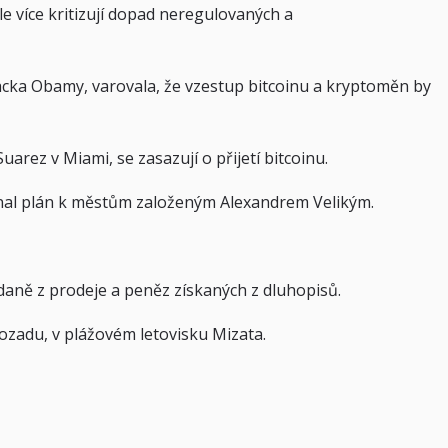
tále více kritizují dopad neregulovaných a
racka Obamy, varovala, že vzestup bitcoinu a kryptoměn by
arez v Miami, se zasazují o přijetí bitcoinu.
ovnal plán k městům založeným Alexandrem Velikým.
daně z prodeje a peněz získaných z dluhopisů.
 dozadu, v plážovém letovisku Mizata.