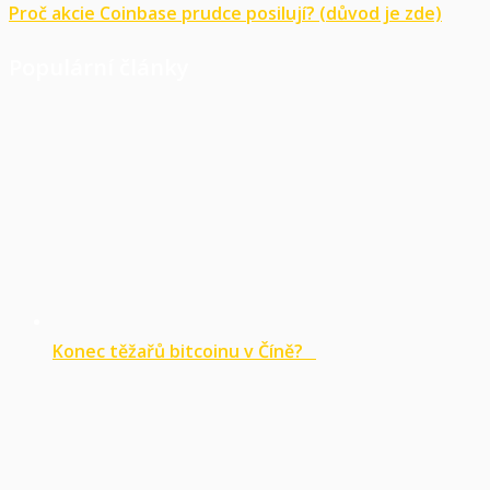
Proč akcie Coinbase prudce posilují? (důvod je zde)
Populární články
Konec těžařů bitcoinu v Číně?