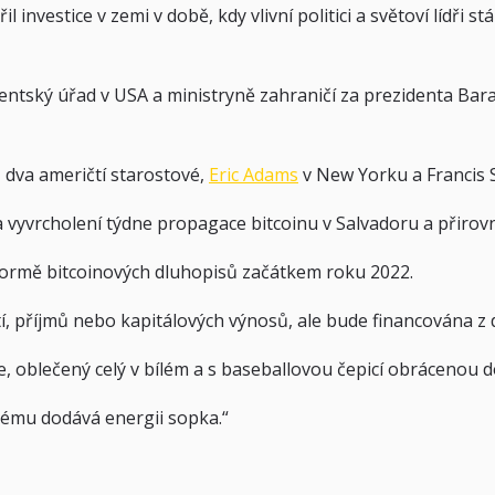
 investice v zemi v době, kdy vlivní politici a světoví lídři s
dentský úřad v USA a ministryně zahraničí za prezidenta Ba
 dva američtí starostové,
Eric Adams
v New Yorku a Francis Su
na vyvrcholení týdne propagace bitcoinu v Salvadoru a přir
 formě bitcoinových dluhopisů začátkem roku 2022.
, příjmů nebo kapitálových výnosů, ale bude financována z 
kele, oblečený celý v bílém a s baseballovou čepicí obrácenou
rému dodává energii sopka.“