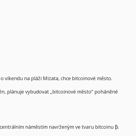
o víkendu na pláži Mizata, chce bitcoinové město.
h měn, plánuje vybudovat „bitcoinové město“ poháněné
 centrálním náměstím navrženým ve tvaru bitcoinu ₿.