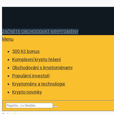
ZAČNĚTE OBCHODOVAT KRYPTOMĚNY
Menu
500 Kč bonus
Komplexní krypto řešení
Obchodování s kryptoměnami
Populární investoři
Kryptoměny a technologie
Krypto novinky