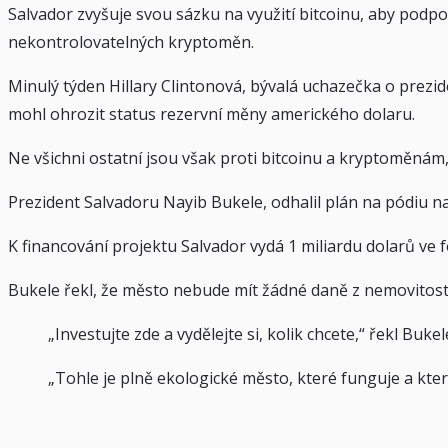
Salvador zvyšuje svou sázku na využití bitcoinu, aby podpořil
nekontrolovatelných kryptoměn.
Minulý týden Hillary Clintonová, bývalá uchazečka o prezi
mohl ohrozit status rezervní měny amerického dolaru.
Ne všichni ostatní jsou však proti bitcoinu a kryptoměnám,
Prezident Salvadoru Nayib Bukele, odhalil plán na pódiu 
K financování projektu Salvador vydá 1 miliardu dolarů ve
Bukele řekl, že město nebude mít žádné daně z nemovitostí
„Investujte zde a vydělejte si, kolik chcete,“ řekl Bu
„Tohle je plně ekologické město, které funguje a kte