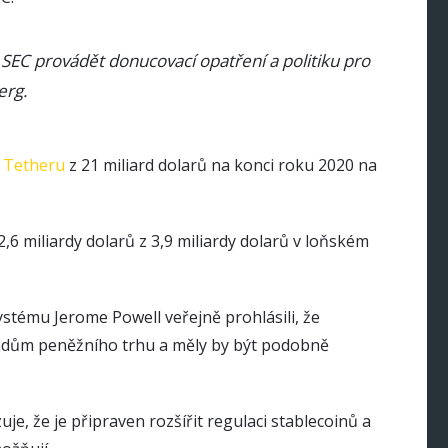
SEC provádět donucovací opatření a politiku pro
erg.
a
Tetheru
z 21 miliard dolarů na konci roku 2020 na
32,6 miliardy dolarů z 3,9 miliardy dolarů v loňském
stému Jerome Powell veřejně prohlásili, že
ondům peněžního trhu a měly by být podobně
e, že je připraven rozšířit regulaci stablecoinů a