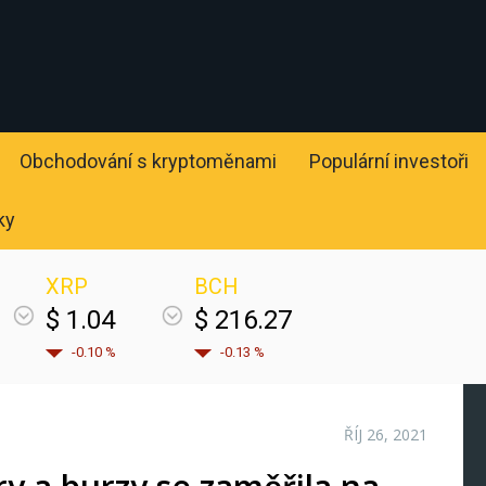
Obchodování s kryptoměnami
Populární investoři
ky
XRP
BCH
$ 1.04
$ 216.27
-0.10 %
-0.13 %
ŘÍJ 26, 2021