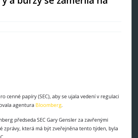
y a burzy se zaměřila na
o cenné papíry (SEC), aby se ujala vedení v regulaci
movala agentura
Bloomberg
.
berg předseda SEC Gary Gensler za zavřenými
 zprávy, která má být zveřejněna tento týden, byla
C.