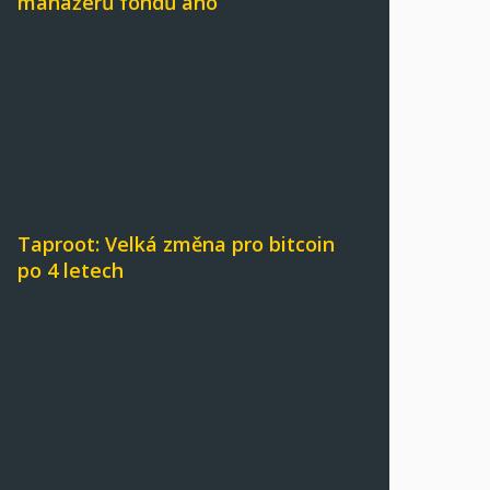
manažerů fondů ano
Taproot: Velká změna pro bitcoin
po 4 letech