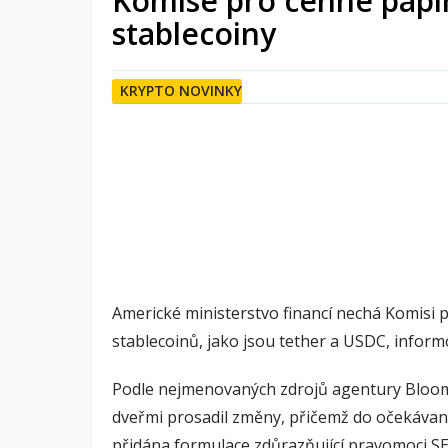
Komise pro cenné papír
stablecoiny
KRYPTO NOVINKY
Americké ministerstvo financí nechá Komisi pr
stablecoinů, jako jsou tether a USDC, infor
Podle nejmenovaných zdrojů agentury Bloom
dveřmi prosadil změny, přičemž do očekávané
přidána formulace zdůrazňující pravomoci SE