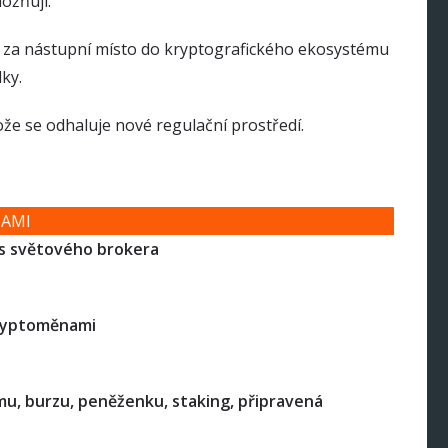
ožňují.
 za nástupní místo do kryptografického ekosystému
ky.
ože se odhaluje nové regulační prostředí.
NAMI
s světového brokera
kryptoměnami
mu, burzu, peněženku, staking, připravená