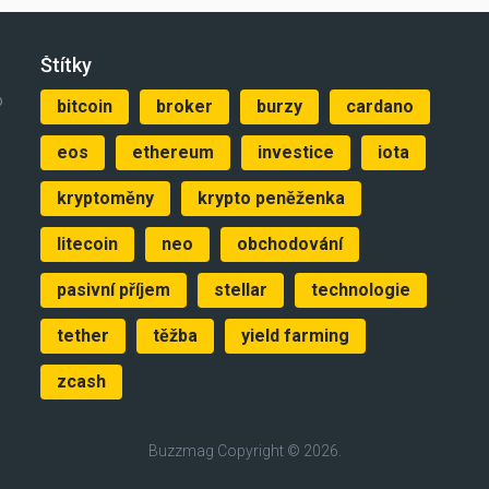
Štítky
o
bitcoin
broker
burzy
cardano
eos
ethereum
investice
iota
kryptoměny
krypto peněženka
litecoin
neo
obchodování
pasivní příjem
stellar
technologie
tether
těžba
yield farming
zcash
Buzzmag
Copyright © 2026.