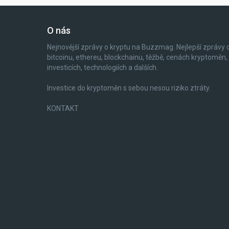
O nás
Nejnovější zprávy o kryptu na Buzzmag. Nejlepší zprávy 
bitcoinu, ethereu, blockchainu, těžbě, cenách kryptoměn,
investicích, technologiích a dalších.
Investice do kryptoměn s sebou nesou riziko ztráty.
KONTAKT
Share
Tweet
Pin it