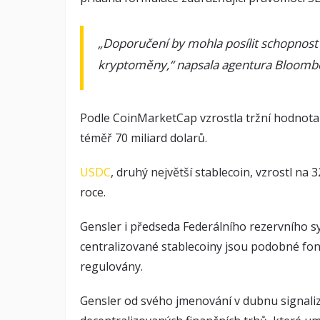
„Doporučení by mohla posílit schopnost 
kryptoměny,“ napsala agentura Bloomb
Podle CoinMarketCap vzrostla tržní hodnot
téměř 70 miliard dolarů.
USDC
, druhý největší stablecoin, vzrostl na 
roce.
Gensler i předseda Federálního rezervního sy
centralizované stablecoiny jsou podobné f
regulovány.
Gensler od svého jmenování v dubnu signalizuj