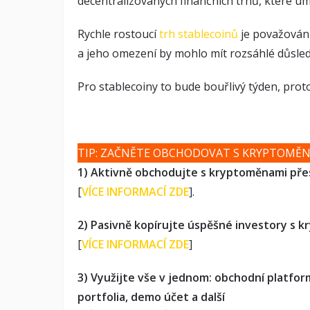
decentralizovaných finančních trhů, které um
Rychle rostoucí
trh stablecoinů
je považován
a jeho omezení by mohlo mít rozsáhlé důsled
Pro stablecoiny to bude bouřlivý týden, prot
TIP: ZAČNĚTE OBCHODOVAT S KRYPTOMĚ
1) Aktivně obchodujte s kryptoměnami pře
[
VÍCE INFORMACÍ ZDE
].
2) Pasivně kopírujte úspěšné investory s 
[
VÍCE INFORMACÍ ZDE
]
3) Využijte vše v jednom: obchodní platfor
portfolia, demo účet a další