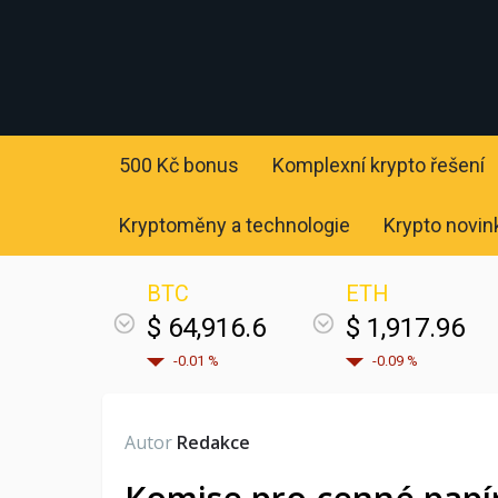
500 Kč bonus
Komplexní krypto řešení
Kryptoměny a technologie
Krypto novin
BTC
ETH
$ 64,916.6
$ 1,917.96
-0.01 %
-0.09 %
Autor
Redakce