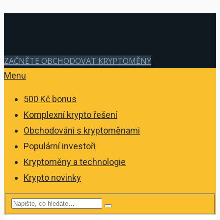
ZAČNĚTE OBCHODOVAT KRYPTOMĚNY
Menu
500 Kč bonus
Komplexní krypto řešení
Obchodování s kryptoměnami
Populární investoři
Kryptoměny a technologie
Krypto novinky