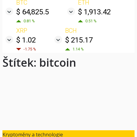
BTC
ETH
$ 64,825.5
$ 1,913.42
0.81 %
0.51 %
XRP
BCH
$ 1.02
$ 215.17
-1.75 %
1.14 %
Štítek:
bitcoin
Kryptoměny a technologie