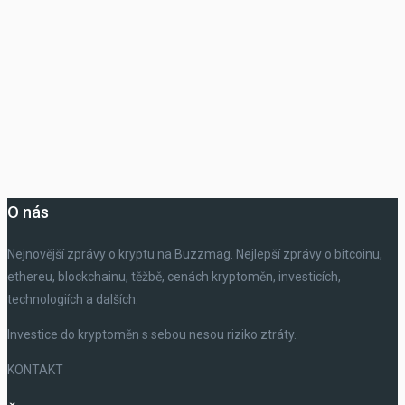
O nás
Nejnovější zprávy o kryptu na Buzzmag. Nejlepší zprávy o bitcoinu,
ethereu, blockchainu, těžbě, cenách kryptoměn, investicích,
technologiích a dalších.
Investice do kryptoměn s sebou nesou riziko ztráty.
KONTAKT