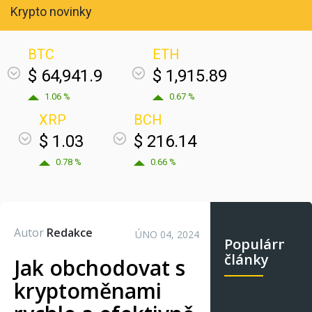
Krypto novinky
BTC
ETH
$ 64,941.9
$ 1,915.89
1.06 %
0.67 %
XRP
BCH
$ 1.03
$ 216.14
0.78 %
0.66 %
Autor
Redakce
ÚNO 04, 2024
Populární
články
Jak obchodovat s
kryptoměnami