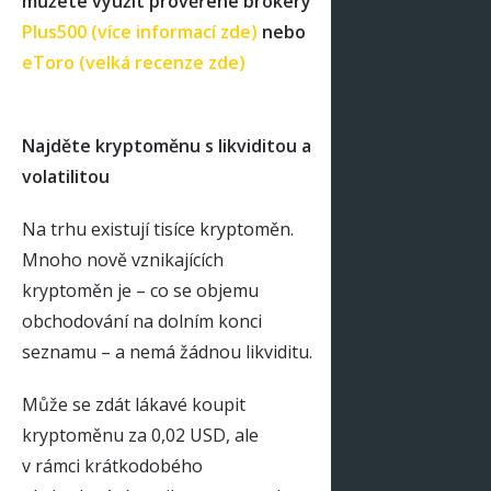
můžete využít prověřené brokery
Plus500 (více informací zde)
nebo
eToro (velká recenze zde)
Najděte kryptoměnu s likviditou a
volatilitou
Na trhu existují tisíce kryptoměn.
Mnoho nově vznikajících
kryptoměn je – co se objemu
obchodování na dolním konci
seznamu – a nemá žádnou likviditu.
Může se zdát lákavé koupit
kryptoměnu za 0,02 USD, ale
v rámci krátkodobého