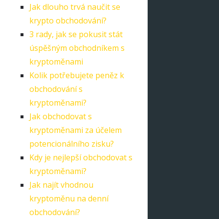
Jak dlouho trvá naučit se
krypto obchodování?
3 rady, jak se pokusit stát
úspěšným obchodníkem s
kryptoměnami
Kolik potřebujete peněz k
obchodování s
kryptoměnami?
Jak obchodovat s
kryptoměnami za účelem
potencionálního zisku?
Kdy je nejlepší obchodovat s
kryptoměnami?
Jak najít vhodnou
kryptoměnu na denní
obchodování?