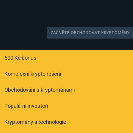
ZAČNĚTE OBCHODOVAT KRYPTOMĚNY
500 Kč bonus
Komplexní krypto řešení
Obchodování s kryptoměnami
Populární investoři
Kryptoměny a technologie