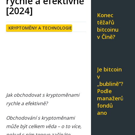
rychle a efektivně
[2024]
Konec
těžařů
KRYPTOMĚNY A TECHNOLOGIE
bitcoinu
v Číně?
Je bitcoin
v
„bublině“?
Podle
Jak obchodovat s kryptoměnami
manažerů
rychle a efektivně?
fondů
ano
Obchodování s kryptoměnami
může být celkem věda – o to více,
pokud s ním teprve začínáte.