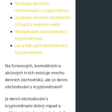
Strategie denního
obchodování s kryptoměnou
Zadávání denních obchodních
příkazů v reálném světě
Rekapitulace obchodování s
kryptoměnami
Jak a kde začít obchodovat s
kryptoměnami
Na forexových, komoditních a
akciových trzích existuje mnoho
denních obchodníků, ale co denní
obchodování s kryptoměnami?
Je denní obchodování s
kryptoměnami dobrý nápad a