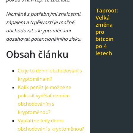
Taproot:
Nicméně s potřebnými znalostmi,
Velká
zápalem a trpělivostí je možné
změna
obchodovat s kryptoměnami
pro
bitcoin
dosahovat potencionálního zisku.
po 4
Obsah článku
letech
Co je to denní obchodování s
kryptoměnami?
Kolik peněz je možné se
pokusit vydělat denním
obchodováním s
kryptoměnou?
Vyplatí se tedy denní
obchodování s kryptoměnou?