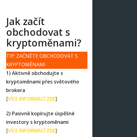
Jak začít
obchodovat s
kryptoměnami?
TIP: ZAČNĚTE OBCHODOVAT S
KRYPTOMĚNAMI
1) Aktivně obchodujte s
kryptoměnami přes světového
brokera
[
VÍCE INFORMACÍ ZDE
].
2) Pasivně kopírujte úspěšné
investory s kryptoměnami
[
VÍCE INFORMACÍ ZDE
]