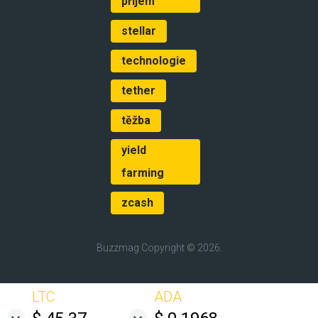
příjem
stellar
technologie
tether
těžba
yield
farming
zcash
Buzzmag
Copyright © 2026.
LTC
ADA