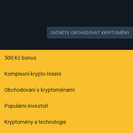
ZAČNĚTE OBCHODOVAT KRYPTOMĚNY
500 Kč bonus
Komplexní krypto řešení
Obchodování s kryptoměnami
Populární investoři
Kryptoměny a technologie