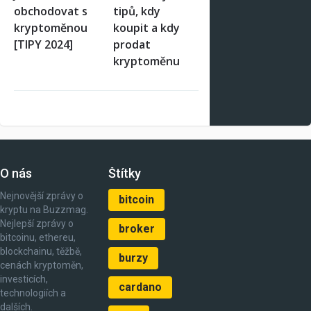
obchodovat s
tipů, kdy
kryptoměnou
koupit a kdy
[TIPY 2024]
prodat
kryptoměnu
O nás
Štítky
Nejnovější zprávy o
bitcoin
kryptu na Buzzmag.
Nejlepší zprávy o
broker
bitcoinu, ethereu,
blockchainu, těžbě,
burzy
cenách kryptoměn,
investicích,
cardano
technologiích a
dalších.