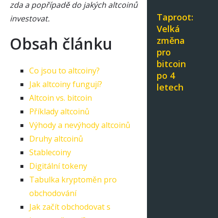
zda a popřípadě do jakých altcoinů
Taproot:
investovat.
Velká
Obsah článku
změna
pro
bitcoin
Co jsou to altcoiny?
po 4
Jak altcoiny fungují?
letech
Altcoin vs. bitcoin
Příklady altcoinů
Výhody a nevýhody altcoinů
Druhy altcoinů
Stablecoiny
Digitální tokeny
Tabulka kryptoměn pro
obchodování
Jak začít obchodovat s