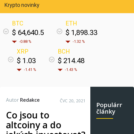
Krypto novinky
BTC
ETH
$ 64,640.5
$ 1,898.33
-0.88 %
-1.32 %
XRP
BCH
$ 1.03
$ 214.48
-1.41 %
-1.43 %
Autor
Redakce
ČVC 20, 2021
Populární
články
Co jsou to
altcoiny a do