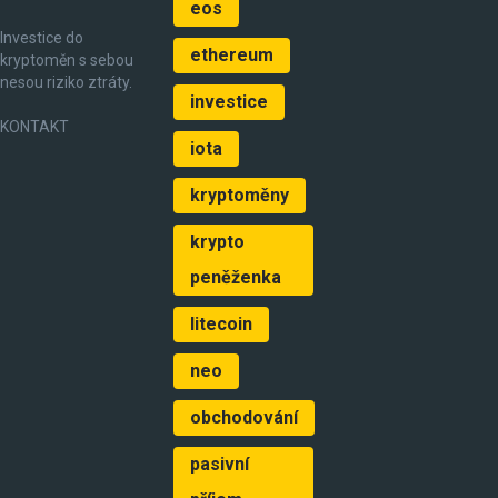
eos
Investice do
ethereum
kryptoměn s sebou
nesou riziko ztráty.
investice
KONTAKT
iota
kryptoměny
krypto
peněženka
litecoin
neo
obchodování
pasivní