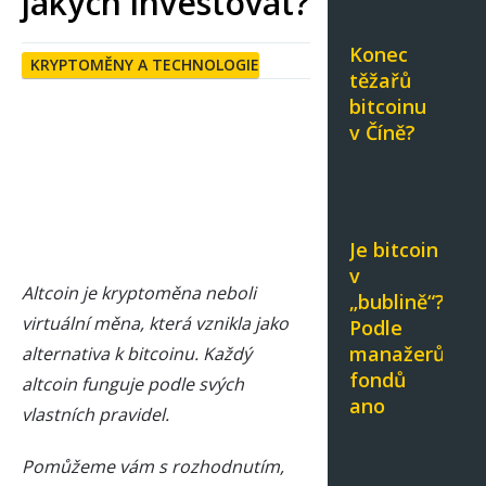
jakých investovat?
Konec
KRYPTOMĚNY A TECHNOLOGIE
těžařů
bitcoinu
v Číně?
Je bitcoin
v
Altcoin je kryptoměna neboli
„bublině“?
virtuální měna, která vznikla jako
Podle
manažerů
alternativa k bitcoinu. Každý
fondů
altcoin funguje podle svých
ano
vlastních pravidel.
Pomůžeme vám s rozhodnutím,