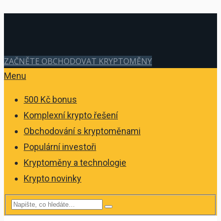
ZAČNĚTE OBCHODOVAT KRYPTOMĚNY
Menu
500 Kč bonus
Komplexní krypto řešení
Obchodování s kryptoměnami
Populární investoři
Kryptoměny a technologie
Krypto novinky