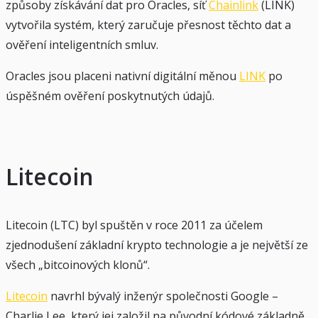
způsoby získávání dat pro Oracles, síť
Chainlink
(LINK)
vytvořila systém, který zaručuje přesnost těchto dat a
ověření inteligentních smluv.
Oracles jsou placeni nativní digitální měnou
LINK
po
úspěšném ověření poskytnutých údajů.
Litecoin
Litecoin (LTC) byl spuštěn v roce 2011 za účelem
zjednodušení základní krypto technologie a je největší ze
všech „bitcoinových klonů“.
Litecoin
navrhl bývalý inženýr společnosti Google –
Charlie Lee, který jej založil na původní kódové základně