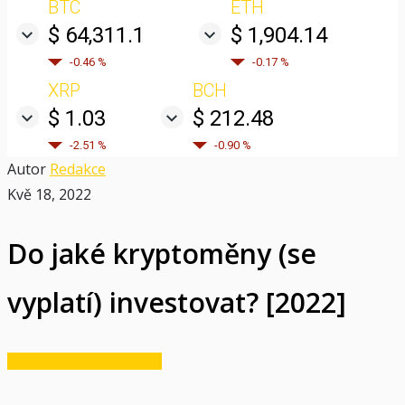
BTC
ETH
$ 64,311.1
$ 1,904.14
-0.46 %
-0.17 %
XRP
BCH
$ 1.03
$ 212.48
-2.51 %
-0.90 %
Autor
Redakce
Kvě 18, 2022
Do jaké kryptoměny (se
vyplatí) investovat? [2022]
Kryptoměny a technologie